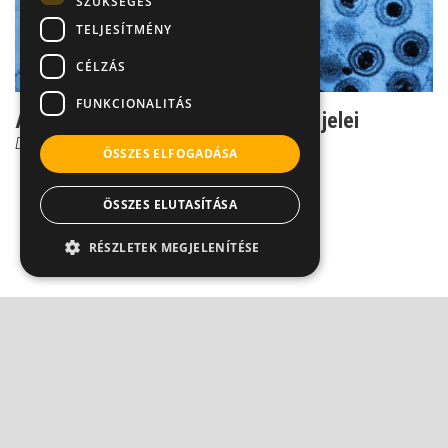
SZÜKSÉGES
TELJESÍTMÉNY
CÉLZÁS
FUNKCIONALITÁS
A nemiszervi herpesz csalhatatlan jelei
Dr. Tisza Tímea
ÖSSZES ELFOGADÁSA
ÖSSZES ELUTASÍTÁSA
RÉSZLETEK MEGJELENÍTÉSE