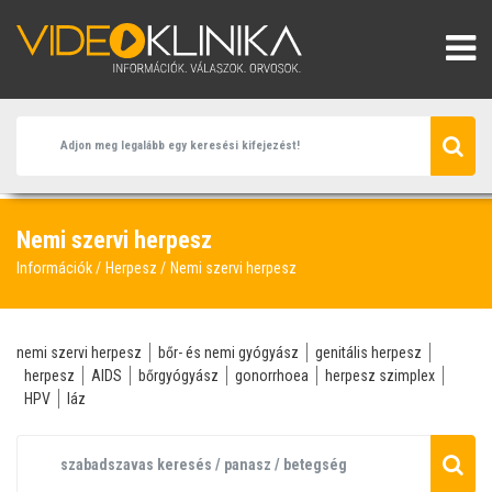
Nemi szervi herpesz
Információk
Herpesz
Nemi szervi herpesz
nemi szervi herpesz
bőr- és nemi gyógyász
genitális herpesz
herpesz
AIDS
bőrgyógyász
gonorrhoea
herpesz szimplex
HPV
láz