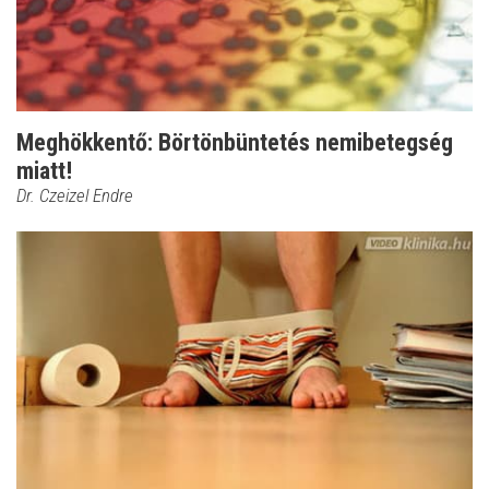
Meghökkentő: Börtönbüntetés nemibetegség
miatt!
Dr. Czeizel Endre