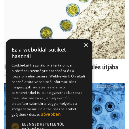
×
Ez a weboldal sütiket
használ
Cookie-kat használunk a tartalom, a
Így áll a herpesz a természetes szülés útjába
hirdetések személyre szabására és a
Dr. Novák Zoltán
forgalom elemzésére. Webhelyünk Ön általi
használatára vonatkozó információkat
megosztjuk hirdetési és elemző
partnereinkkel is, akik egyesíthetik azokat
más információkkal, amelyeket Ön
biztosított számukra, vagy amelyeket a
szolgáltatásaik Ön általi használatából
Bővebben
gyűjtöttek össze.
ELENGEDHETETLENÜL