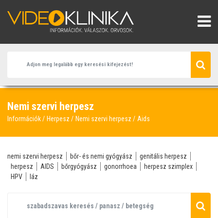
Nemi szervi herpesz
Információk
Herpesz
Nemi szervi herpesz
Aids
nemi szervi herpesz
bőr- és nemi gyógyász
genitális herpesz
herpesz
AIDS
bőrgyógyász
gonorrhoea
herpesz szimplex
HPV
láz