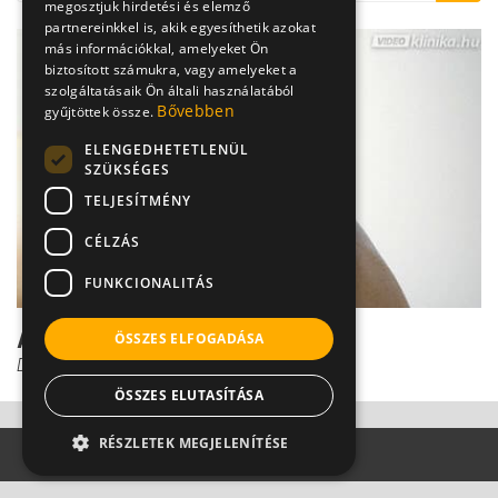
megosztjuk hirdetési és elemző
partnereinkkel is, akik egyesíthetik azokat
más információkkal, amelyeket Ön
biztosított számukra, vagy amelyeket a
szolgáltatásaik Ön általi használatából
Bővebben
gyűjtöttek össze.
ELENGEDHETETLENÜL
SZÜKSÉGES
TELJESÍTMÉNY
CÉLZÁS
FUNKCIONALITÁS
A gerincvelőben bujkáló herpesz
ÖSSZES ELFOGADÁSA
Dr. Tisza Tímea
ÖSSZES ELUTASÍTÁSA
RÉSZLETEK MEGJELENÍTÉSE