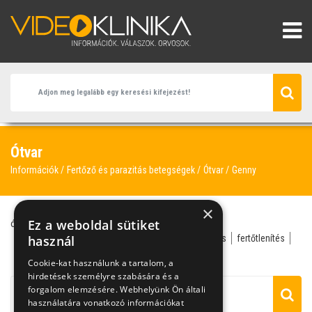
Ótvar
Információk
Fertőző és parazitás betegségek
Ótvar
Genny
×
Ez a weboldal sütiket
ótvar
kiütés
antibiotikum
atópiás bőrgyulladás
bőr- és nemi gyógyász
használ
bőrgyógyász
bőrviszketés
fertőtlenítés
fül
genny
Cookie-kat használunk a tartalom, a
hirdetések személyre szabására és a
forgalom elemzésére. Webhelyünk Ön általi
használatára vonatkozó információkat