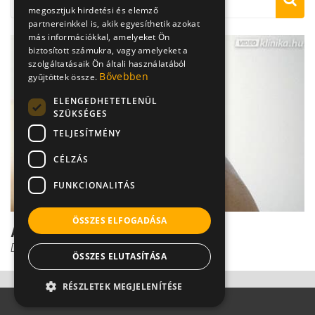
megosztjuk hirdetési és elemző
partnereinkkel is, akik egyesíthetik azokat
más információkkal, amelyeket Ön
biztosított számukra, vagy amelyeket a
szolgáltatásaik Ön általi használatából
Bővebben
gyűjtöttek össze.
ELENGEDHETETLENÜL
SZÜKSÉGES
TELJESÍTMÉNY
CÉLZÁS
FUNKCIONALITÁS
ÖSSZES ELFOGADÁSA
A gerincvelőben bujkáló herpesz
Dr. Tisza Tímea
ÖSSZES ELUTASÍTÁSA
RÉSZLETEK MEGJELENÍTÉSE