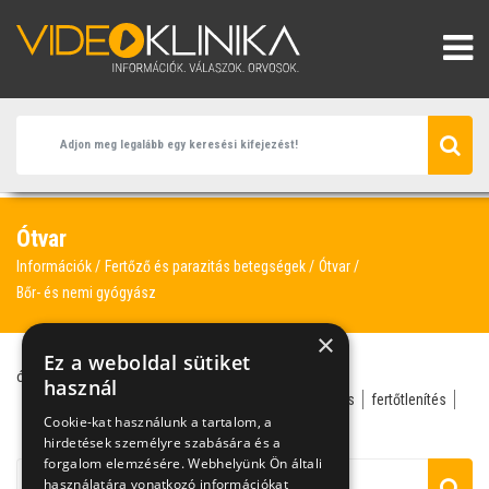
Ótvar
Információk
Fertőző és parazitás betegségek
Ótvar
Bőr- és nemi gyógyász
×
Ez a weboldal sütiket
ótvar
kiütés
antibiotikum
atópiás bőrgyulladás
használ
bőr- és nemi gyógyász
bőrgyógyász
bőrviszketés
fertőtlenítés
Cookie-kat használunk a tartalom, a
fül
genny
hirdetések személyre szabására és a
forgalom elemzésére. Webhelyünk Ön általi
használatára vonatkozó információkat