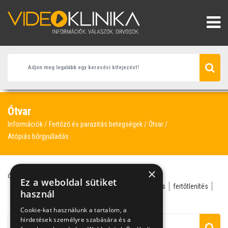
Ótvar
Információk
Fertőző és parazitás betegségek
Ótvar
Atópiás bőrgyulladás
×
ótvar
kiütés
antibiotikum
atópiás bőrgyulladás
Ez a weboldal sütiket
bőr- és nemi gyógyász
bőrgyógyász
bőrviszketés
fertőtlenítés
használ
fül
genny
Cookie-kat használunk a tartalom, a
hirdetések személyre szabására és a