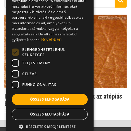
forgalom elemzésére. Webhelyünk Ön általi
használatára vonatkozó információkat
megosztjuk hirdetési és elemző
partnereinkkel is, akik egyesíthetik azokat
más információkkal, amelyeket Ön
biztosított számukra, vagy amelyeket a
szolgáltatásaik Ön általi használatából
Bővebben
gyűjtöttek össze.
ELENGEDHETETLENÜL
SZÜKSÉGES
TELJESÍTMÉNY
CÉLZÁS
FUNKCIONALITÁS
Irritáló gyermekkín - így jelentkezik az atópiás
ÖSSZES ELFOGADÁSA
bőrgyulladá...
Dr. Bókay János
ÖSSZES ELUTASÍTÁSA
RÉSZLETEK MEGJELENÍTÉSE