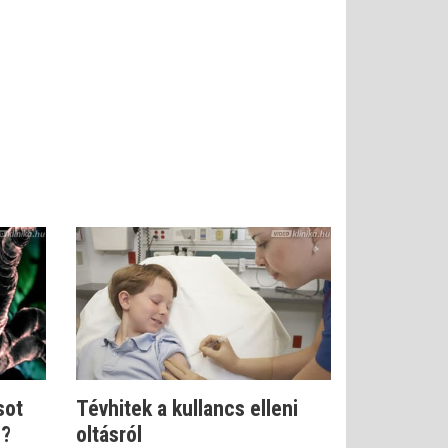
sot
Tévhitek a kullancs elleni
n?
oltásról