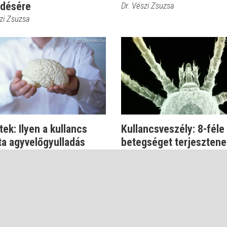
edésére
Dr. Vészi Zsuzsa
zi Zsuzsa
ek: Ilyen a kullancs
Kullancsveszély: 8-féle
ta agyvelőgyulladás
betegséget terjesztene
paraziták
zi Zsuzsa
Dr. Kapiller Zoltán