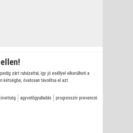
ellen!
dig zárt ruházattal, így jó eséllyel elkerülheti a
 kétségbe, óvatosan távolítsa el azt.
zövetség
agyvelőgyulladás
progresszív prevenció