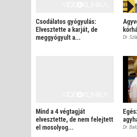
Csodálatos gyógyulás:
Agyve
Elvesztette a karját, de
kórhá
meggyógyult a...
Dr. Szl
Mind a 4 végtagját
Egés
elvesztette, de nem felejtett
agyh
el mosolyog...
Dr. Bal