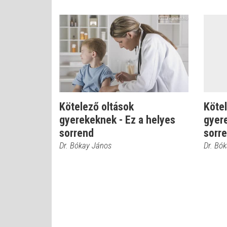
Kötelező oltások
Kötel
gyerekeknek - Ez a helyes
gyere
sorrend
sorr
Dr. Bókay János
Dr. Bó