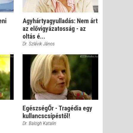
eni
Agyhártyagyulladás: Nem árt
az elővigyázatosság - az
oltás é...
Dr. Szlávik János
EgészségŐr - Tragédia egy
kullancscsípéstől!
Dr. Balogh Katalin