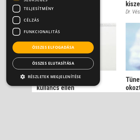
teh...
kisz
TELJESÍTMÉNY
Dr. Szlávik János
Dr. Vés
CÉLZÁS
FUNKCIONALITÁS
ÖSSZES ELFOGADÁSA
ÖSSZES ELUTASÍTÁSA
RÉSZLETEK MEGJELENÍTÉSE
Ez a leggyorsabb oltás
Tünet
kullancs ellen
okoz
Dr. Vészi Zsuzsa
Dr. Vés