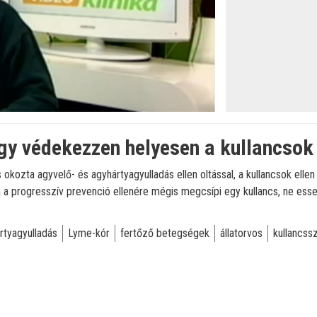
öltve
:
Így védekezzen helyesen a kullancsok 
kozta agyvelő- és agyhártyagyulladás ellen oltással, a kullancsok ellen pe
 a progresszív prevenció ellenére mégis megcsípi egy kullancs, ne essen
rtyagyulladás
Lyme-kór
fertőző betegségek
állatorvos
kullancss