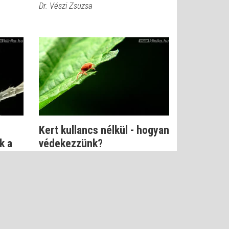
Dr. Vészi Zsuzsa
Kert kullancs nélkül - hogyan
k a
védekezzünk?
Dr. Kapiller Zoltán