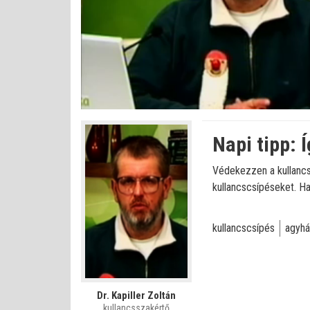
Bet
Állapot
:
Némítás
0%
0%
kikapcsolva
Napi tipp: 
Védekezzen a kullancs o
kullancscsípéseket. Ha
kullancscsípés
agyhá
Dr. Kapiller Zoltán
kullancsszakértő