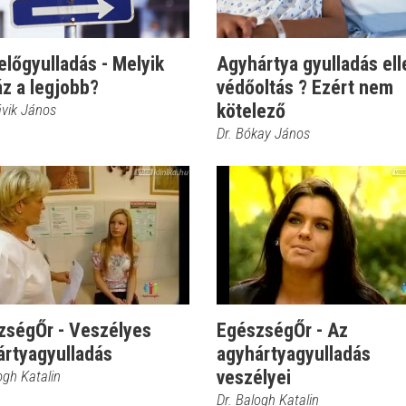
lőgyulladás - Melyik
Agyhártya gyulladás ell
z a legjobb?
védőoltás ? Ezért nem
kötelező
ávik János
Dr. Bókay János
zségŐr - Veszélyes
EgészségŐr - Az
ártyagyulladás
agyhártyagyulladás
veszélyei
ogh Katalin
Dr. Balogh Katalin