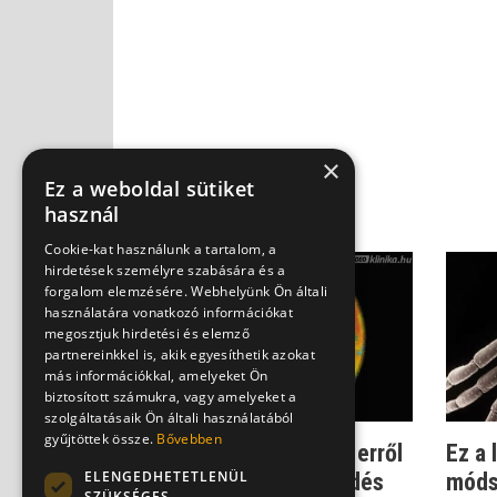
×
Ez a weboldal sütiket
használ
Cookie-kat használunk a tartalom, a
hirdetések személyre szabására és a
forgalom elemzésére. Webhelyünk Ön általi
használatára vonatkozó információkat
megosztjuk hirdetési és elemző
partnereinkkel is, akik egyesíthetik azokat
más információkkal, amelyeket Ön
biztosított számukra, vagy amelyeket a
szolgáltatásaik Ön általi használatából
gyűjtöttek össze.
Bővebben
Egyre több a kullancs - erről
Ez a
ELENGEDHETETLENÜL
is a globális felmelegedés
móds
SZÜKSÉGES