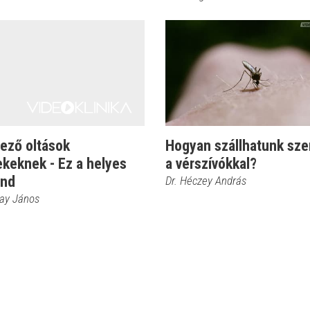
ező oltások
Hogyan szállhatunk sz
keknek - Ez a helyes
a vérszívókkal?
end
Dr. Héczey András
kay János