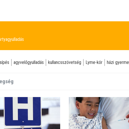
rtyagyulladás
sípés
agyvelőgyulladás
kullancsszövetség
Lyme-kór
házi gyerme