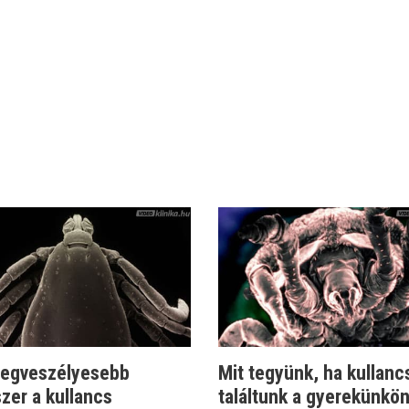
 legveszélyesebb
Mit tegyünk, ha kullanc
zer a kullancs
találtunk a gyerekünkö