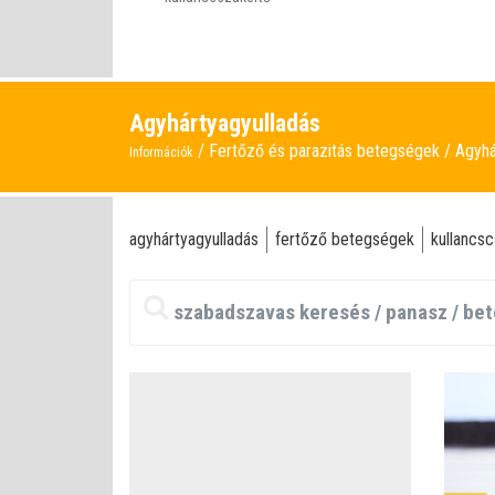
Agyhártyagyulladás
Fertőző és parazitás betegségek
Agyhá
Információk
agyhártyagyulladás
fertőző betegségek
kullancsc