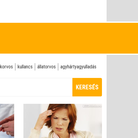
korvos
kullancs
állatorvos
agyhártyagyulladás
KERESÉS