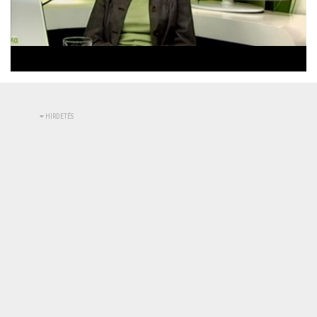
Betöltve
:
Állapot
:
Némítás
0%
0%
kikapcsolva
HIRDETÉS