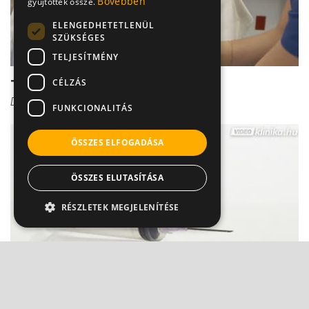
Bővebben
gyűjtöttek össze.
ELENGEDHETETLENÜL
SZÜKSÉGES
TELJESÍTMÉNY
CÉLZÁS
Tévhitek a kullancs elleni oltásról
Dr. Vészi Zsuzsa
FUNKCIONALITÁS
ÖSSZES ELFOGADÁSA
ÖSSZES ELUTASÍTÁSA
RÉSZLETEK MEGJELENÍTÉSE