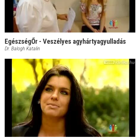
EgészségŐr - Veszélyes agyhártyagyulladás
Dr. Balogh Katalin