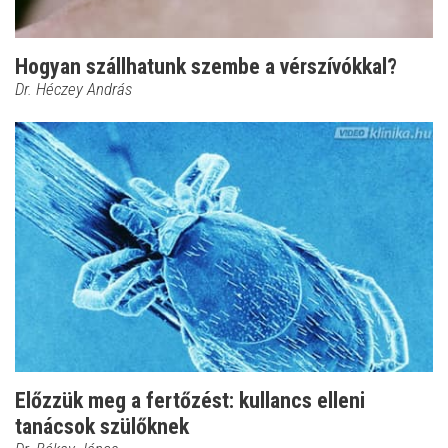
Hogyan szállhatunk szembe a vérszívókkal?
Dr. Héczey András
Előzzük meg a fertőzést: kullancs elleni
tanácsok szülőknek