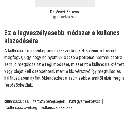
Dr. Vészi Zsuzsa
gyermekorvos
Ez a legveszélyesebb módszer a kullancs
kiszedésére
A kullancsot mindenképpen szakszerűen kell kivenni, a tövénél
megfogva, úgy, hogy ne nyomjuk össze a potrohát. Semmi esetre
sem jó megoldás az a régi módszer, miszerint a kullancsra krémet,
vagy olajat kell cseppenteni, mert a kis vérszívó így megfullad és
haláltusájában nyálat öklendezhet a szúrt sebbe, amitől akár meg is
fertőződhetünk.
kullancscsípés
fertőző betegségek
házi gyermekorvos
kullancsszövetség
kullancs kiszedése