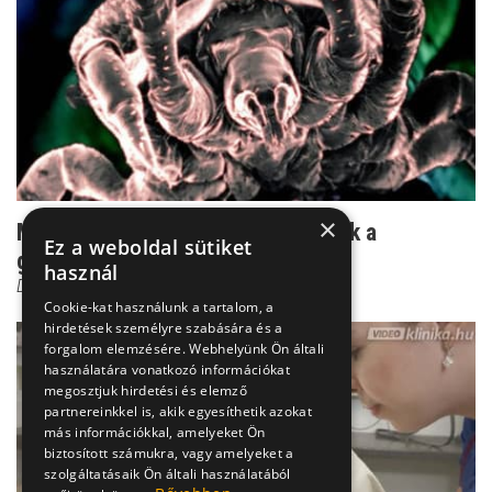
×
Mit tegyünk, ha kullancsot találtunk a
Ez a weboldal sütiket
gyerekünkön?
használ
Dr. Vészi Zsuzsa
Cookie-kat használunk a tartalom, a
hirdetések személyre szabására és a
forgalom elemzésére. Webhelyünk Ön általi
használatára vonatkozó információkat
megosztjuk hirdetési és elemző
partnereinkkel is, akik egyesíthetik azokat
más információkkal, amelyeket Ön
biztosított számukra, vagy amelyeket a
szolgáltatásaik Ön általi használatából