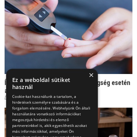
×
Ez a weboldal sütiket
Így maradhat megfelelő cukorbetegség esetén
használ
a vércukorszint
Cookie-kat használunk a tartalom, a
Dadda Noémi
hirdetések személyre szabására és a
forgalom elemzésére. Webhelyünk Ön általi
használatára vonatkozó információkat
megosztjuk hirdetési és elemző
partnereinkkel is, akik egyesíthetik azokat
más információkkal, amelyeket Ön