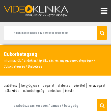
Cukorbetegség
Információk
Endokrin, táplálkozási és anyagcsere-betegségek
Cukorbetegség
Diabétesz
diabétesz
belgyógyász
daganat
diabetes
vérvétel
vérvizsgálat
rákszűrés
cukorbetegség
dietetikus
inzulin