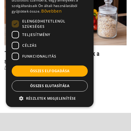
biztosított számukra, vagy amelyeket a
szolgáltatásaik Ön általi használatából
Bővebben
gyűjtöttek össze.
ELENGEDHETETLENÜL
SZÜKSÉGES
TELJESÍTMÉNY
CÉLZÁS
Tökéletes diéta – így számlálhatjuk a
FUNKCIONALITÁS
szénhidrátot
Dadda Noémi
ÖSSZES ELFOGADÁSA
ÖSSZES ELUTASÍTÁSA
RÉSZLETEK MEGJELENÍTÉSE