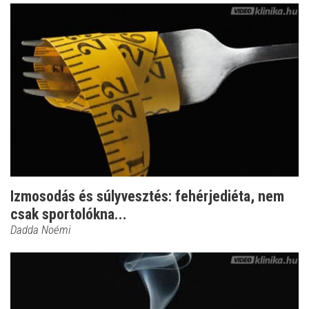
Izmosodás és súlyvesztés: fehérjediéta, nem
csak sportolókna...
Dadda Noémi