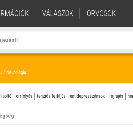
ORMÁCIÓK
VÁLASZOK
ORVOSOK
Neurológia
ás
llapító
orrfolyás
tenziós fejfájás
antidepresszánsok
fejfájás
ne