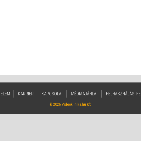
DELEM
KARRIER
KAPCSOLAT
MÉDIAAJÁNLAT
FELHASZNÁLÁSI FE
© 2026 Videoklinika.hu Kft.