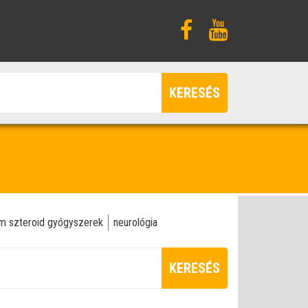
KERESÉS
m szteroid gyógyszerek
neurológia
KERESÉS