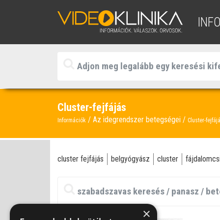
INF
Cluster-fejfájás
Az idegrendszer betegségei
Információk
Cluster-fejfáj
cluster fejfájás
belgyógyász
cluster
fájdalomcsi
×