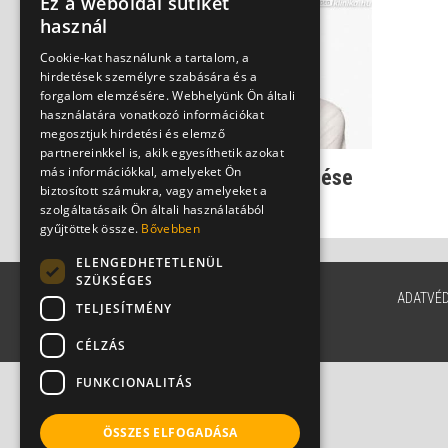
Ez a weboldal sütiket
használ
Cookie-kat használunk a tartalom, a
hirdetések személyre szabására és a
forgalom elemzésére. Webhelyünk Ön általi
használatára vonatkozó információkat
megosztjuk hirdetési és elemző
partnereinkkel is, akik egyesíthetik azokat
más információkkal, amelyeket Ön
A fejfájástípusok kezelése
biztosított számukra, vagy amelyeket a
Dr. Kiss Gábor
szolgáltatásaik Ön általi használatából
gyűjtöttek össze.
Bővebben
ELENGEDHETETLENÜL
SZÜKSÉGES
ADATVÉ
TELJESÍTMÉNY
CÉLZÁS
FUNKCIONALITÁS
ÖSSZES ELFOGADÁSA