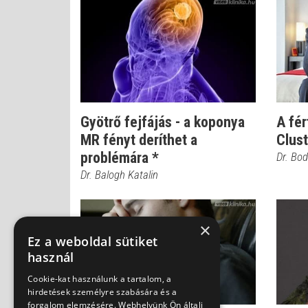
Gyötrő fejfájás - a koponya
A fér
MR fényt deríthet a
Clust
problémára *
Dr. Bod
Dr. Balogh Katalin
×
Ez a weboldal sütiket
használ
Cookie-kat használunk a tartalom, a
hirdetések személyre szabására és a
forgalom elemzésére. Webhelyünk Ön általi