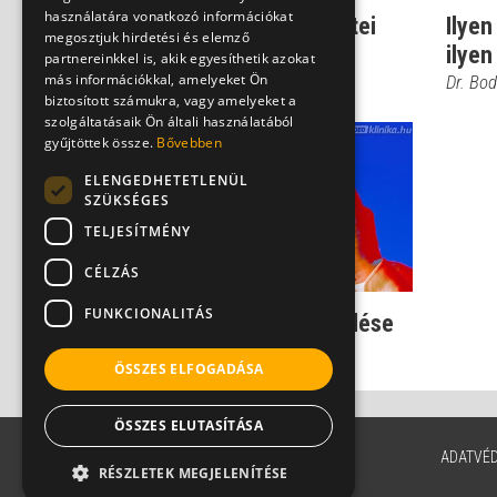
használatára vonatkozó információkat
A cluster fejfájás tünetei
Ilyen
megosztjuk hirdetési és elemző
ilyen
Dr. Bodnár Eszter
partnereinkkel is, akik egyesíthetik azokat
más információkkal, amelyeket Ön
Dr. Bod
biztosított számukra, vagy amelyeket a
szolgáltatásaik Ön általi használatából
gyűjtöttek össze.
Bővebben
ELENGEDHETETLENÜL
SZÜKSÉGES
TELJESÍTMÉNY
CÉLZÁS
FUNKCIONALITÁS
A cluster fejfájás kezelése
Dr. Bodnár Eszter
ÖSSZES ELFOGADÁSA
ÖSSZES ELUTASÍTÁSA
ADATVÉ
RÉSZLETEK MEGJELENÍTÉSE