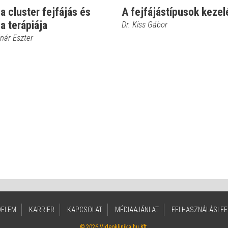
 a cluster fejfájás és
A fejfájástípusok kezel
 a terápiája
Dr. Kiss Gábor
nár Eszter
DELEM
KARRIER
KAPCSOLAT
MÉDIAAJÁNLAT
FELHASZNÁLÁSI FE
© 2026 Videoklinika.hu Kft.