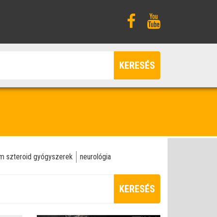
KERESÉS
m szteroid gyógyszerek
neurológia
KERESÉS