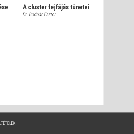
ése
A cluster fejfájás tünetei
Dr. Bodnár Eszter
LTÉTELEK