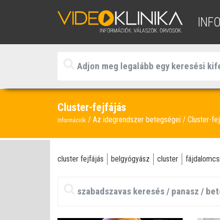
INF
Cluster-fejfájás
Az idegrendszer betegségei
Cluster-fej
Információk
cluster fejfájás
belgyógyász
cluster
fájdalomcsi