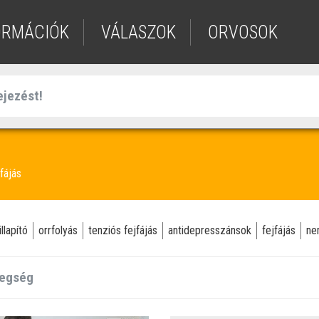
ORMÁCIÓK
VÁLASZOK
ORVOSOK
fájás
llapító
orrfolyás
tenziós fejfájás
antidepresszánsok
fejfájás
ne