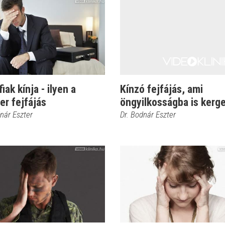
fiak kínja - ilyen a
Kínzó fejfájás, ami
er fejfájás
öngyilkosságba is kerg
nár Eszter
Dr. Bodnár Eszter