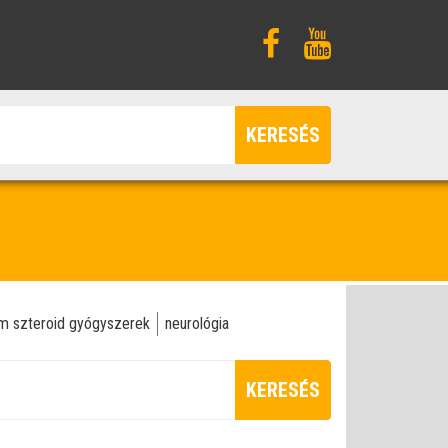
KERESÉS
m szteroid gyógyszerek
neurológia
KERESÉS