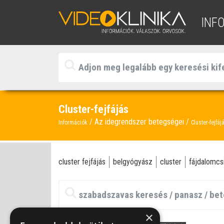
INF
Cluster-fejfájás
Az idegrendszer betegségei
Információk
Cluster-fejfáj
cluster fejfájás
belgyógyász
cluster
fájdalomcsi
×