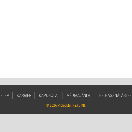
DELEM
KARRIER
KAPCSOLAT
MÉDIAAJÁNLAT
FELHASZNÁLÁSI FE
© 2026 Videoklinika.hu Kft.