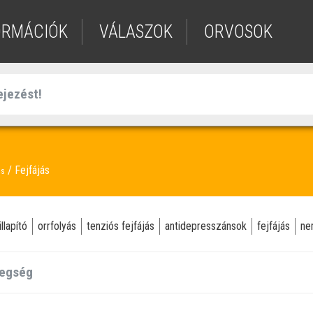
ORMÁCIÓK
VÁLASZOK
ORVOSOK
Fejfájás
ás
llapító
orrfolyás
tenziós fejfájás
antidepresszánsok
fejfájás
ne