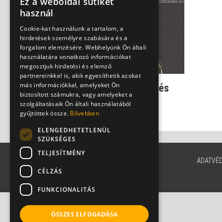
Ez a weboldal sütiket
használ
Cookie-kat használunk a tartalom, a
hirdetések személyre szabására és a
forgalom elemzésére. Webhelyünk Ön általi
használatára vonatkozó információkat
megosztjuk hirdetési és elemző
partnereinkkel is, akik egyesíthetik azokat
más információkkal, amelyeket Ön
Ilyen a cluster fejfájás és
biztosított számukra, vagy amelyeket a
ilyen a terápiája
szolgáltatásaik Ön általi használatából
Dr. Bodnár Eszter
gyűjtöttek össze.
Bővebben
ELENGEDHETETLENÜL
SZÜKSÉGES
TELJESÍTMÉNY
ADATVÉ
CÉLZÁS
FUNKCIONALITÁS
ÖSSZES ELFOGADÁSA