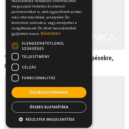
használatára vonatkozó információkat
megosztjuk hirdetési és elemző
partnereinkkel is, akik egyesíthetik azokat
más információkkal, amelyeket Ön
biztosított számukra, vagy amelyeket a
szolgáltatásaik Ön általi használatából
Bővebben
gyűjtöttek össze.
ELENGEDHETETLENÜL
SZÜKSÉGES
TELJESÍTMÉNY
Természetes megoldások rovarcsípésekre,
sérülésekre, egyéb n...
CÉLZÁS
FUNKCIONALITÁS
ÖSSZES ELFOGADÁSA
ÖSSZES ELUTASÍTÁSA
RÉSZLETEK MEGJELENÍTÉSE