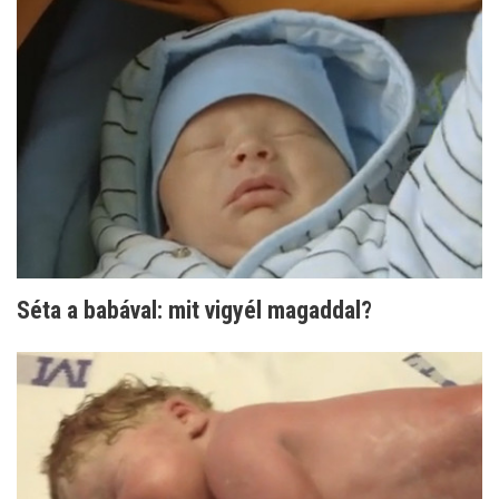
Séta a babával: mit vigyél magaddal?