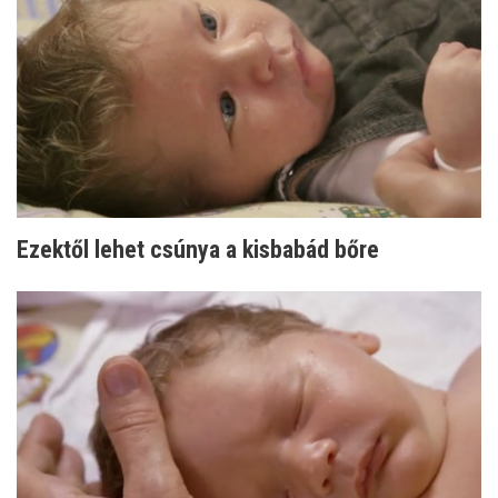
Ezektől lehet csúnya a kisbabád bőre