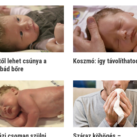
ől lehet csúnya a
Koszmó: így távolíthato
abád bőre
ázi csomag szülni
Száraz köhögés –