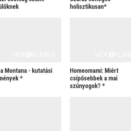
ülőknek
holisztikusan*
a Montana - kutatási
Homeomami: Miért
mények *
csípősebbek a mai
szúnyogok? *