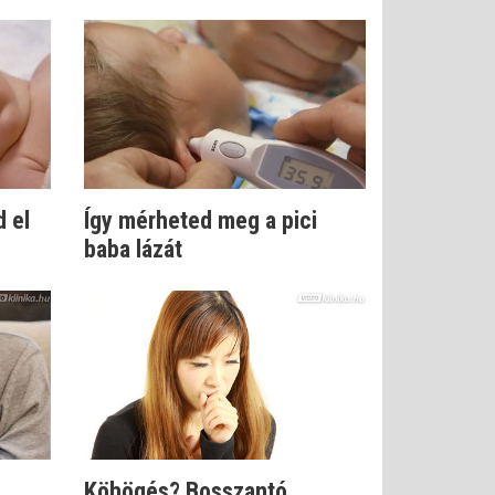
d el
Így mérheted meg a pici
baba lázát
Köhögés? Bosszantó