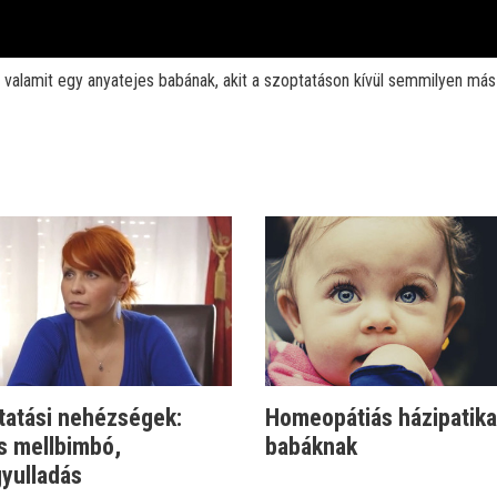
ni valamit egy anyatejes babának, akit a szoptatáson kívül semmilyen má
tatási nehézségek:
Homeopátiás házipatika
s mellbimbó,
babáknak
gyulladás