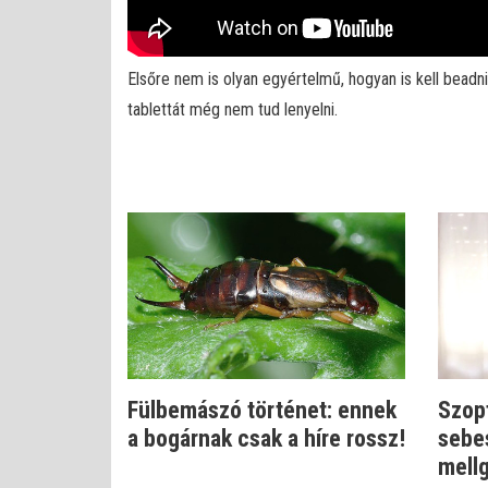
Elsőre nem is olyan egyértelmű, hogyan is kell bead
tablettát még nem tud lenyelni.
Fülbemászó történet: ennek
Szop
a bogárnak csak a híre rossz!
sebe
mell