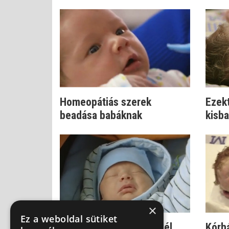
Homeopátiás szerek
Ezekt
beadása babáknak
kisb
×
Ez a weboldal sütiket
Séta a babával: mit vigyél
Kórh