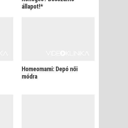
állapot!*
Homeomami: Depó női
módra