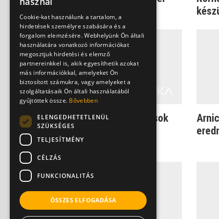
használ
magaddal?
kész
Cookie-kat használunk a tartalom, a
hirdetések személyre szabására és a
forgalom elemzésére. Webhelyünk Ön általi
használatára vonatkozó információkat
megosztjuk hirdetési és elemző
partnereinkkel is, akik egyesíthetik azokat
más információkkal, amelyeket Ön
biztosított számukra, vagy amelyeket a
szolgáltatásaik Ön általi használatából
gyűjtöttek össze.
Bővebben
Természetes megoldások
Arnic
ELENGEDHETETLENÜL
SZÜKSÉGES
rovarcsípésekre,
ered
TELJESÍTMÉNY
sérülésekre, egyéb n...
CÉLZÁS
FUNKCIONALITÁS
ÖSSZES ELFOGADÁSA