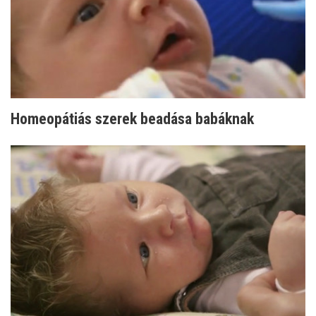
Homeopátiás szerek beadása babáknak