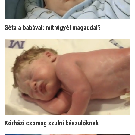
Séta a babával: mit vigyél magaddal?
Kórházi csomag szülni készülőknek