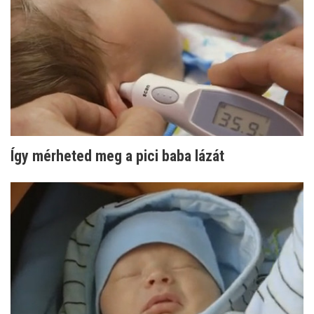
Így mérheted meg a pici baba lázát