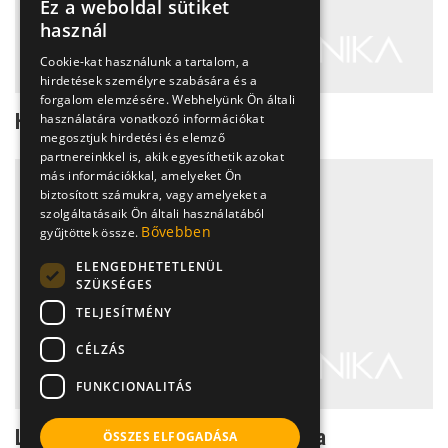
Ez a weboldal sütiket
használ
Cookie-kat használunk a tartalom, a
hirdetések személyre szabására és a
forgalom elemzésére. Webhelyünk Ön általi
Homeomami: Depó női módra
használatára vonatkozó információkat
megosztjuk hirdetési és elemző
partnereinkkel is, akik egyesíthetik azokat
más információkkal, amelyeket Ön
biztosított számukra, vagy amelyeket a
szolgáltatásaik Ön általi használatából
Bővebben
gyűjtöttek össze.
ELENGEDHETETLENÜL
SZÜKSÉGES
TELJESÍTMÉNY
CÉLZÁS
FUNKCIONALITÁS
Lámpaláz, vizsgadrukk, homeopátia
ÖSSZES ELFOGADÁSA