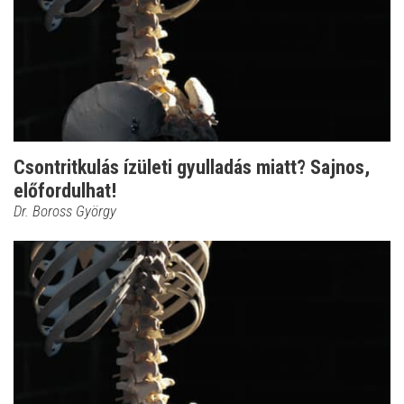
Csontritkulás ízületi gyulladás miatt? Sajnos,
előfordulhat!
Dr. Boross György