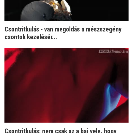
Csontritkulás - van megoldás a mészszegény
csontok kezelésér...
Csontritkulás: nem csak az a baj vele, hogy