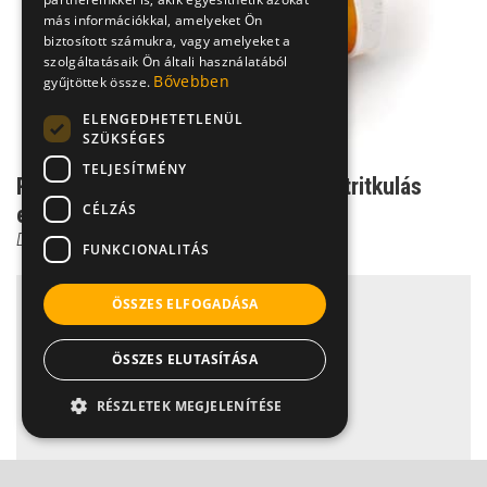
más információkkal, amelyeket Ön
biztosított számukra, vagy amelyeket a
szolgáltatásaik Ön általi használatából
Bővebben
gyűjtöttek össze.
ELENGEDHETETLENÜL
SZÜKSÉGES
TELJESÍTMÉNY
Ritka mellékhatás: Csonttörő csontritkulás
CÉLZÁS
elleni szer?
Dr. Zolnay Péter
FUNKCIONALITÁS
ÖSSZES ELFOGADÁSA
ÖSSZES ELUTASÍTÁSA
RÉSZLETEK MEGJELENÍTÉSE