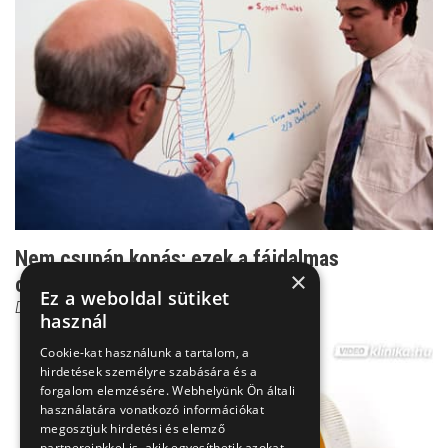
Nem csupán kopás: ezek a fájdalmas
×
csontritkulás biztos jele...
Ez a weboldal sütiket
Dr. Zolnay Péter
használ
Cookie-kat használunk a tartalom, a
hirdetések személyre szabására és a
forgalom elemzésére. Webhelyünk Ön általi
használatára vonatkozó információkat
megosztjuk hirdetési és elemző
partnereinkkel is, akik egyesíthetik azokat