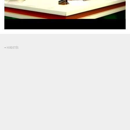
Betöltve
:
Állapot
:
Némítás
0%
0%
kikapcsolva
HIRDETÉS