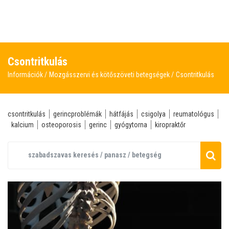
Csontritkulás
Információk
Mozgásszervi és kötőszöveti betegségek
Csontritkulás
csontritkulás
gerincproblémák
hátfájás
csigolya
reumatológus
kalcium
osteoporosis
gerinc
gyógytorna
kiropraktőr