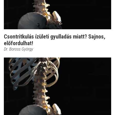
Csontritkulás ízületi gyulladás miatt? Sajnos,
előfordulhat!
Dr. Boross György