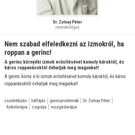
Dr. Zolnay Péter
reumatológus
Nem szabad elfeledkezni az izmokról, ha
roppan a gerinc!
A gerinc környéki izmok erősítésével komoly károktól, és
káros roppanásoktól óvhatjuk meg magunkat!
A gerinc körny é ki izmok erősítésével komoly károktól, és káros
roppanásoktól óvhatjuk meg magunkat!
csontritkulás
hátfájás
gerincproblémák
Dr. Zolnay Péter
fizikoterápia
csigolya
mozgásterápia