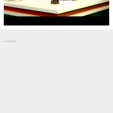
Betöltve
:
Állapot
:
Némítás
0%
0%
kikapcsolva
HIRDETÉS