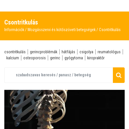
Csontritkulás
Információk
Mozgásszervi és kötőszöveti betegségek
Csontritkulás
csontritkulás
gerincproblémák
hátfájás
csigolya
reumatológus
kalcium
osteoporosis
gerinc
gyógytorna
kiropraktőr