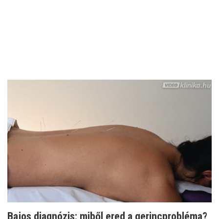
Bajos diagnózis: miből ered a gerincprobléma?