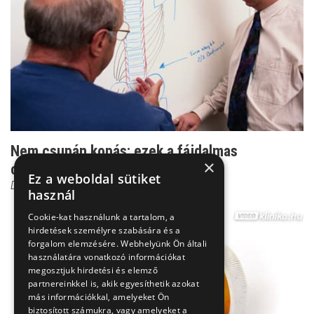
Nem csupán kopás: ezek a fájdalmas
×
csontritkulás biztos jele...
Ez a weboldal sütiket
Dr. Zolnay Péter
használ
Cookie-kat használunk a tartalom, a
hirdetések személyre szabására és a
forgalom elemzésére. Webhelyünk Ön általi
használatára vonatkozó információkat
megosztjuk hirdetési és elemző
partnereinkkel is, akik egyesíthetik azokat
más információkkal, amelyeket Ön
biztosított számukra, vagy amelyeket a