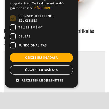
szolgáltatásaik Ön általi használatából
Bővebben
gyűjtöttek össze.
ELENGEDHETETLENÜL
SZÜKSÉGES
TELJESÍTMÉNY
Ritka mellékhatás: Csonttörő csontritkulás
CÉLZÁS
elleni szer?
Dr. Zolnay Péter
FUNKCIONALITÁS
ÖSSZES ELFOGADÁSA
ÖSSZES ELUTASÍTÁSA
RÉSZLETEK MEGJELENÍTÉSE