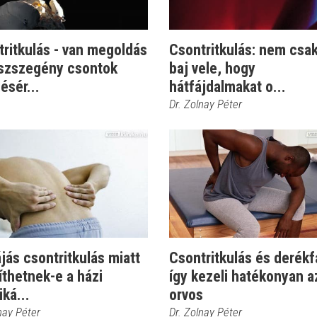
ritkulás - van megoldás
Csontritkulás: nem csak
szszegény csontok
baj vele, hogy
ésér...
hátfájdalmakat o...
Dr. Zolnay Péter
jás csontritkulás miatt
Csontritkulás és derékf
íthetnek-e a házi
így kezeli hatékonyan a
iká...
orvos
nay Péter
Dr. Zolnay Péter