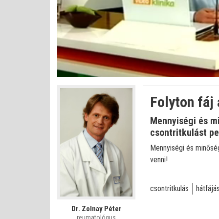
Betöltve
:
Állapot
:
Némítás
0%
0%
kikapcsolva
Folyton fáj
Mennyiségi és mi
csontritkulást pe
Mennyiségi és minőségi
venni!
csontritkulás
hátfájá
Dr. Zolnay Péter
reumatológus