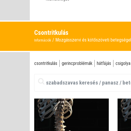
Csontritkulás
Mozgásszervi és kötőszöveti betegség
Információk
csontritkulás
gerincproblémák
hátfájás
csigolya