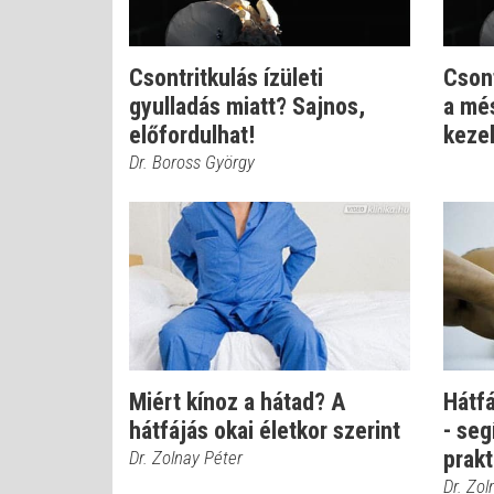
Csontritkulás ízületi
Csont
gyulladás miatt? Sajnos,
a mé
előfordulhat!
kezel
Dr. Boross György
Miért kínoz a hátad? A
Hátfá
hátfájás okai életkor szerint
- seg
prakt
Dr. Zolnay Péter
Dr. Zol