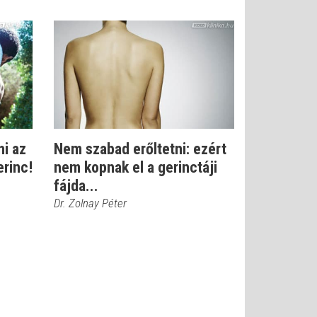
i az
Nem szabad erőltetni: ezért
erinc!
nem kopnak el a gerinctáji
fájda...
Dr. Zolnay Péter