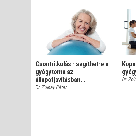
Csontritkulás - segíthet-e a
Kopot
gyógytorna az
gyóg
állapotjavításban...
Dr. Zol
Dr. Zolnay Péter