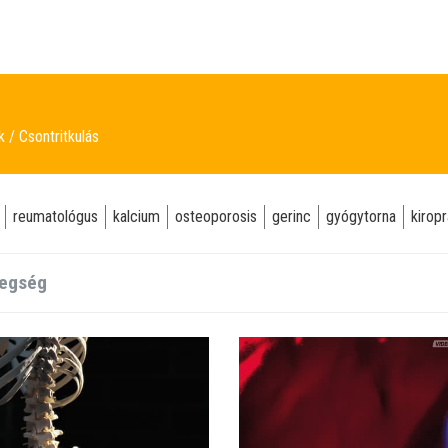
ek
Csontritkulás
reumatológus
kalcium
osteoporosis
gerinc
gyógytorna
kirop