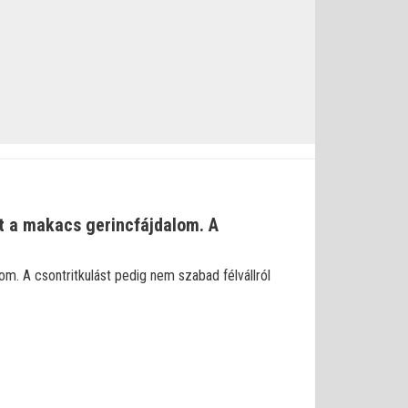
et a makacs gerincfájdalom. A
m. A csontritkulást pedig nem szabad félvállról