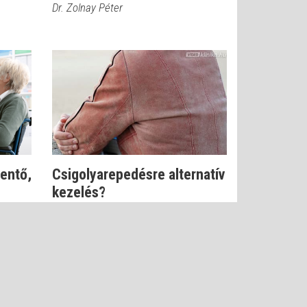
Dr. Zolnay Péter
entő,
Csigolyarepedésre alternatív
kezelés?
Dr. Zolnay Péter