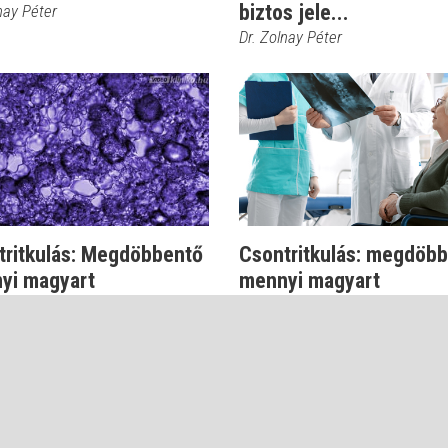
biztos jele...
nay Péter
Dr. Zolnay Péter
tritkulás: Megdöbbentő
Csontritkulás: megdöbb
yi magyart
mennyi magyart
lyeztet!
veszélyeztet
ll Zsolt PhD
Dr. Knoll Zsolt PhD