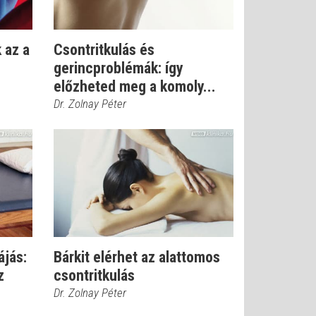
 az a
Csontritkulás és
gerincproblémák: így
előzheted meg a komoly...
Dr. Zolnay Péter
ájás:
Bárkit elérhet az alattomos
z
csontritkulás
Dr. Zolnay Péter