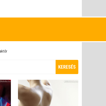
raktőr
KERESÉS