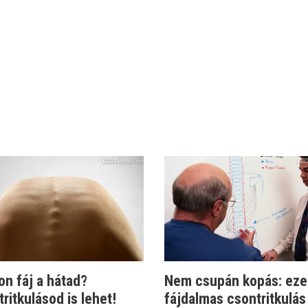
on fáj a hátad?
Nem csupán kopás: eze
ritkulásod is lehet!
fájdalmas csontritkulás