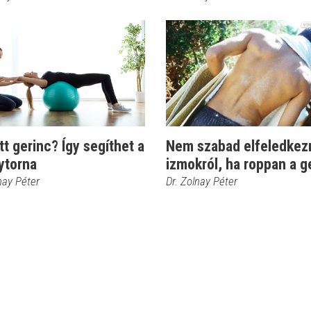
t gerinc? Így segíthet a
Nem szabad elfeledkezn
ytorna
izmokról, ha roppan a g
nay Péter
Dr. Zolnay Péter