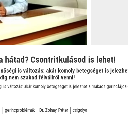
 a hátad? Csontritkulásod is lehet!
nőségi is változás: akár komoly betegséget is jelezh
dig nem szabad félvállról venni!
 is változás: akár komoly betegséget is jelezhet a makacs gerincfájdalo
s
gerincproblémák
Dr. Zolnay Péter
csigolya