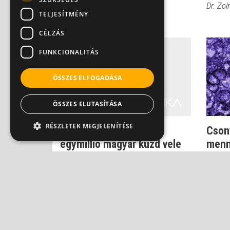
Dr. Zolnay Péter
Dr. Zol
TELJESÍTMÉNY
CÉLZÁS
FUNKCIONALITÁS
ÖSSZES ELFOGADÁSA
ÖSSZES ELUTASÍTÁSA
RÉSZLETEK MEGJELENÍTÉSE
Csontritkulás - közel
Cson
egymillió magyar küzd vele
menn
veszé
Dr. Zolnay Péter
Dr. Kno