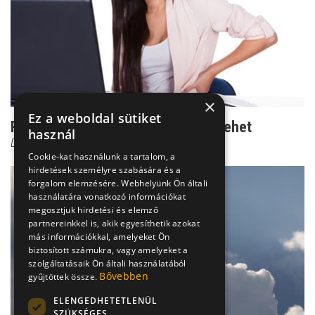
×
Ez a weboldal sütiket
Rejtélyes csípőfájás: lúdtalptól is lehet
használ
Dr. Boross György
Cookie-kat használunk a tartalom, a
hirdetések személyre szabására és a
forgalom elemzésére. Webhelyünk Ön általi
használatára vonatkozó információkat
megosztjuk hirdetési és elemző
partnereinkkel is, akik egyesíthetik azokat
más információkkal, amelyeket Ön
biztosított számukra, vagy amelyeket a
szolgáltatásaik Ön általi használatából
Bővebben
gyűjtöttek össze.
ELENGEDHETETLENÜL
SZÜKSÉGES