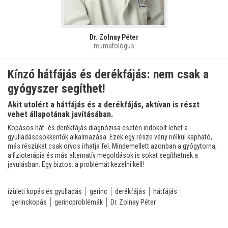
Dr. Zolnay Péter
reumatológus
Kínzó hátfájás és derékfájás: nem csak a
gyógyszer segíthet!
Akit utolért a hátfájás és a derékfájás, aktívan is részt
vehet állapotának javításában.
Kopásos hát- és derékfájás diagnózisa esetén indokolt lehet a
gyulladáscsökkentők alkalmazása. Ezek egy része vény nélkül kapható,
más részüket csak orvos írhatja fel. Mindemellett azonban a gyógytorna,
a fizioterápia és más alternatív megoldások is sokat segíthetnek a
javulásban. Egy biztos: a problémát kezelni kell!
ízületi kopás és gyulladás
gerinc
derékfájás
hátfájás
gerinckopás
gerincproblémák
Dr. Zolnay Péter