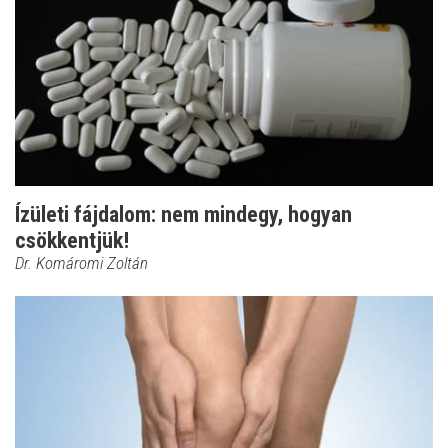
Ízületi fájdalom: nem mindegy, hogyan
csökkentjük!
Dr. Komáromi Zoltán