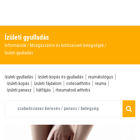
Ízületi gyulladás
Információk
Mozgásszervi és kötőszöveti betegségek
Ízületi gyulladás
ízületi gyulladás
ízületi kopás és gyulladás
reumatológus
ízületi kopás
ízületi fájdalom
osteoarthritis
reuma
ízületi panasz
hátfájás
rheumatoid arthritis