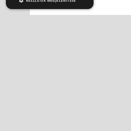
RÉSZLETEK MEGJELENÍTÉSE
Időjárás-változás: tényleg
Reum
jelzi a fájós ízület?
gyóg