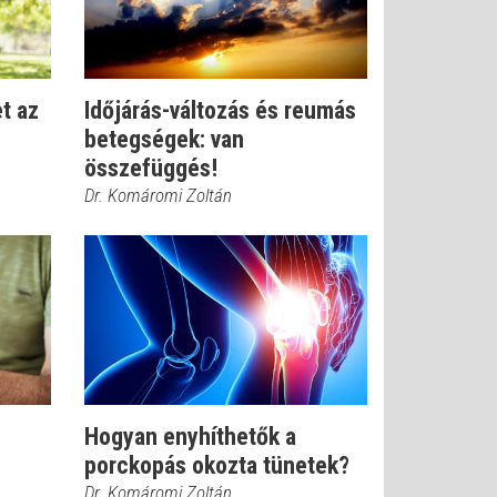
t az
Időjárás-változás és reumás
betegségek: van
összefüggés!
Dr. Komáromi Zoltán
Hogyan enyhíthetők a
porckopás okozta tünetek?
Dr. Komáromi Zoltán