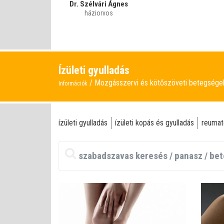
Dr. Szélvári Ágnes
háziorvos
Ízületi gyulladás
Mozgásszervi és kötőszöveti betegség
Információk
ízületi gyulladás
ízületi kopás és gyulladás
reumat