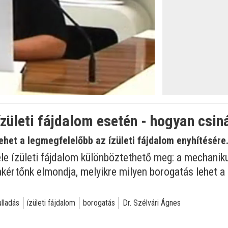
öltve
:
zületi fájdalom esetén - hogyan csin
lehet a legmegfelelőbb az ízületi fájdalom enyhítésére
le ízületi fájdalom különböztethető meg: a mechanikus 
kértőnk elmondja, melyikre milyen borogatás lehet a
ulladás
ízületi fájdalom
borogatás
Dr. Szélvári Ágnes