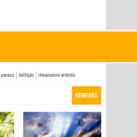
i panasz
hátfájás
rheumatoid arthritis
KERESÉS