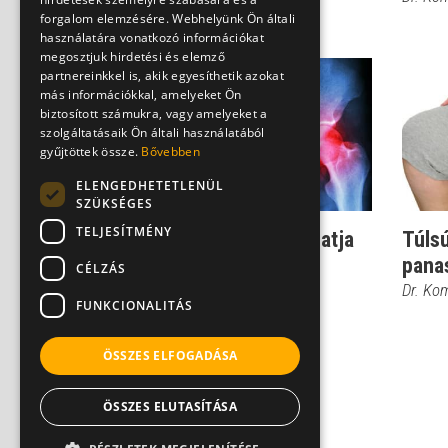
forgalom elemzésére. Webhelyünk Ön általi
Dr. Komáromi Zoltán
használatára vonatkozó információkat
megosztjuk hirdetési és elemző
partnereinkkel is, akik egyesíthetik azokat
más információkkal, amelyeket Ön
biztosított számukra, vagy amelyeket a
szolgáltatásaik Ön általi használatából
gyűjtöttek össze.
Bővebben
ELENGEDHETETLENÜL
SZÜKSÉGES
TELJESÍTMÉNY
Csípőprobléma: mi hívhatja
Túls
fel rá a figyelmünket?
pana
CÉLZÁS
Dr. Komáromi Zoltán
Dr. Ko
FUNKCIONALITÁS
ÖSSZES ELFOGADÁSA
ÖSSZES ELUTASÍTÁSA