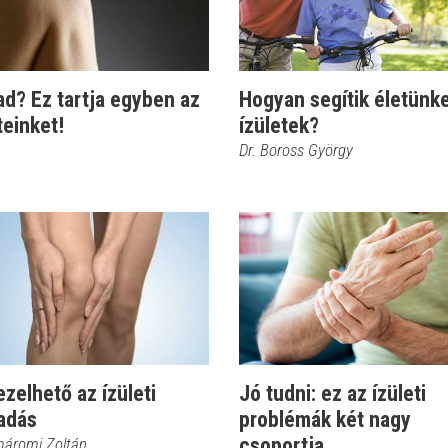
d? Ez tartja egyben az
Hogyan segítik életünke
teinket!
ízületek?
Dr. Boross György
ezelhető az ízületi
Jó tudni: ez az ízületi
ladás
problémák két nagy
csoportja
máromi Zoltán