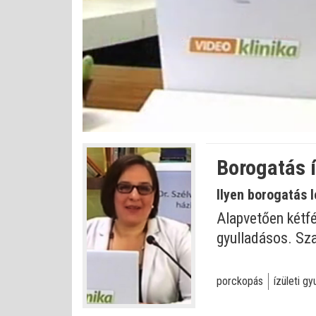
Bet
Állapot
:
Némítás
0%
0%
kikapcsolva
Borogatás í
Ilyen borogatás 
Alapvetően kétfé
gyulladásos. Sza
porckopás
ízületi gy