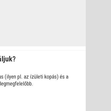
áljuk?
.
(ilyen pl. az ízületi kopás) és a
 legmegfelelőbb.