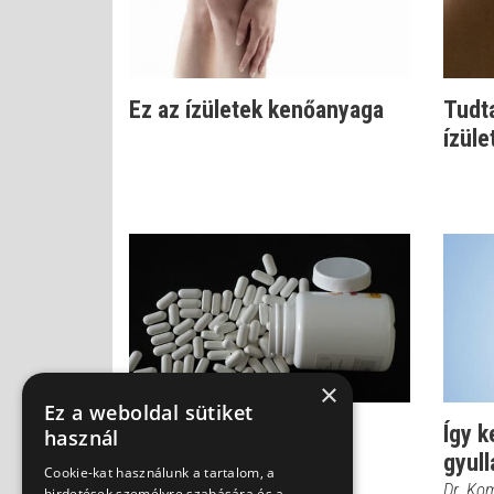
Ez az ízületek kenőanyaga
Tudta
ízüle
×
Ez a weboldal sütiket
Ízületi fájdalom: nem
Így k
használ
mindegy, hogyan
gyul
Cookie-kat használunk a tartalom, a
csökkentjük!
Dr. Ko
hirdetések személyre szabására és a