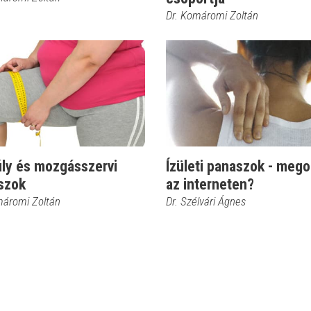
Dr. Komáromi Zoltán
úly és mozgásszervi
Ízületi panaszok - mego
szok
az interneten?
máromi Zoltán
Dr. Szélvári Ágnes