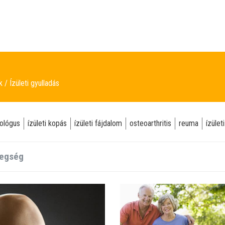
ek
Ízületi gyulladás
ológus
ízületi kopás
ízületi fájdalom
osteoarthritis
reuma
ízület