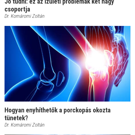
Jó tudni: ez az ízületi problémák két nagy
csoportja
Dr. Komáromi Zoltán
Hogyan enyhíthetők a porckopás okozta
tünetek?
Dr. Komáromi Zoltán