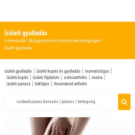
Ízületi gyulladás
Információk
Mozgásszervi és kötőszöveti betegségek
Ízületi gyulladás
ízületi gyulladás
ízületi kopás és gyulladás
reumatológus
ízületi kopás
ízületi fájdalom
osteoarthritis
reuma
ízületi panasz
hátfájás
rheumatoid arthritis