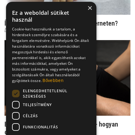
×
Ez a weboldal sütiket
használ
Ízületi panaszok - megoldás az interneten?
Cookie-kat használunk a tartalom, a
Dr. Szélvári Ágnes
hirdetések személyre szabására és a
forgalom elemzésére. Webhelyünk Ön általi
használatára vonatkozó információkat
megosztjuk hirdetési és elemző
partnereinkkel is, akik egyesíthetik azokat
más információkkal, amelyeket Ön
biztosított számukra, vagy amelyeket a
szolgáltatásaik Ön általi használatából
Bővebben
gyűjtöttek össze.
ELENGEDHETETLENÜL
SZÜKSÉGES
TELJESÍTMÉNY
CÉLZÁS
Borogatás ízületi fájdalom esetén - hogyan
FUNKCIONALITÁS
csináljuk?