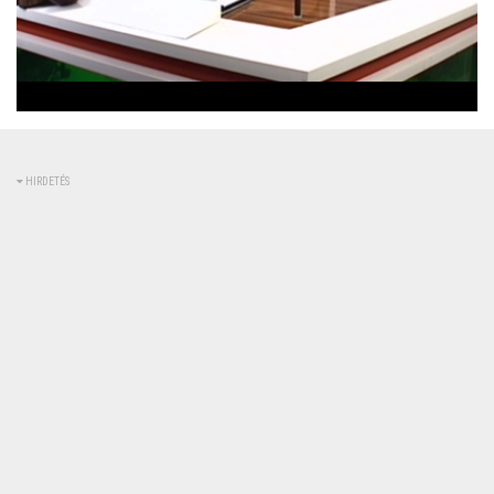
Betöltve
:
Állapot
:
Némítás
0%
0%
kikapcsolva
HIRDETÉS