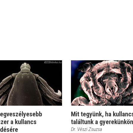
 legveszélyesebb
Mit tegyünk, ha kullanc
zer a kullancs
találtunk a gyerekünkö
edésére
Dr. Vészi Zsuzsa