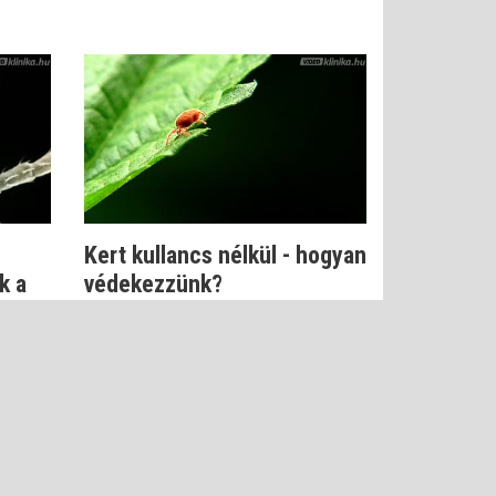
Kert kullancs nélkül - hogyan
k a
védekezzünk?
Dr. Kapiller Zoltán