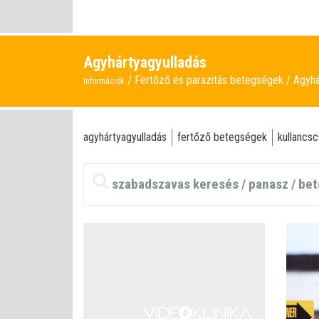
Agyhártyagyulladás
Fertőző és parazitás betegségek
Agyhá
Információk
agyhártyagyulladás
fertőző betegségek
kullancsc