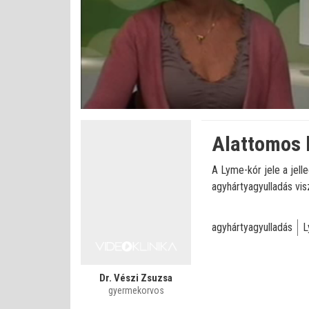
Betöltve
:
Állapot
:
Némítás
0%
0%
kikapcsolva
Alattomos 
A Lyme-kór jele a jell
agyhártyagyulladás vi
agyhártyagyulladás
L
Dr. Vészi Zsuzsa
gyermekorvos