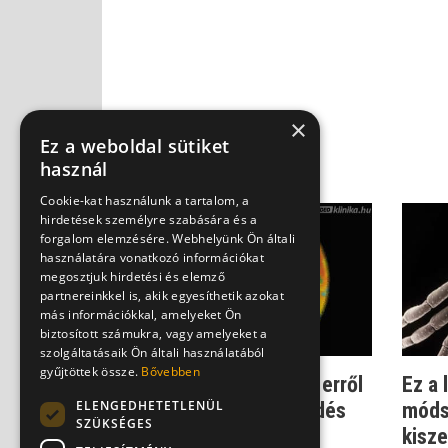
×
Ez a weboldal sütiket
használ
Cookie-kat használunk a tartalom, a
hirdetések személyre szabására és a
forgalom elemzésére. Webhelyünk Ön általi
használatára vonatkozó információkat
megosztjuk hirdetési és elemző
partnereinkkel is, akik egyesíthetik azokat
más információkkal, amelyeket Ön
biztosított számukra, vagy amelyeket a
szolgáltatásaik Ön általi használatából
gyűjtöttek össze.
Bővebben
Egyre több a kullancs - erről
Ez a
ELENGEDHETETLENÜL
is a globális felmelegedés
móds
SZÜKSÉGES
teh...
kisz