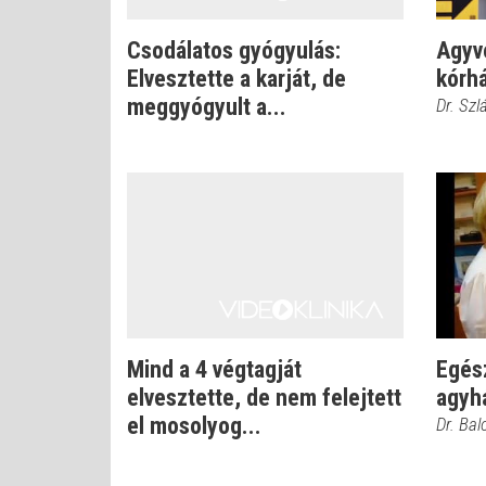
Csodálatos gyógyulás:
Agyve
Elvesztette a karját, de
kórhá
meggyógyult a...
Dr. Szl
Mind a 4 végtagját
Egés
elvesztette, de nem felejtett
agyh
el mosolyog...
Dr. Bal