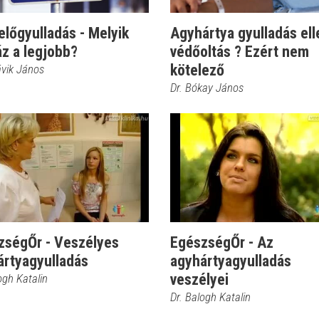
lőgyulladás - Melyik
Agyhártya gyulladás ell
z a legjobb?
védőoltás ? Ezért nem
kötelező
ávik János
Dr. Bókay János
zségŐr - Veszélyes
EgészségŐr - Az
ártyagyulladás
agyhártyagyulladás
veszélyei
ogh Katalin
Dr. Balogh Katalin