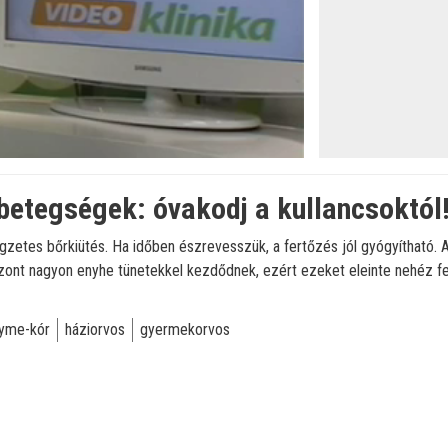
betegségek: óvakodj a kullancsoktól
egzetes bőrkiütés. Ha időben észrevesszük, a fertőzés jól gyógyítható. 
szont nagyon enyhe tünetekkel kezdődnek, ezért ezeket eleinte nehéz fe
yme-kór
háziorvos
gyermekorvos