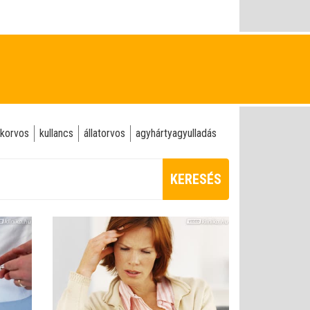
korvos
kullancs
állatorvos
agyhártyagyulladás
KERESÉS