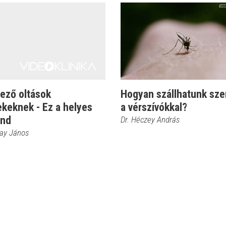
ező oltások
Hogyan szállhatunk sz
keknek - Ez a helyes
a vérszívókkal?
end
Dr. Héczey András
kay János