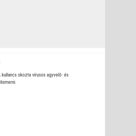
!
A kullancs okozta vírusos agyvelő- és
lismerni.