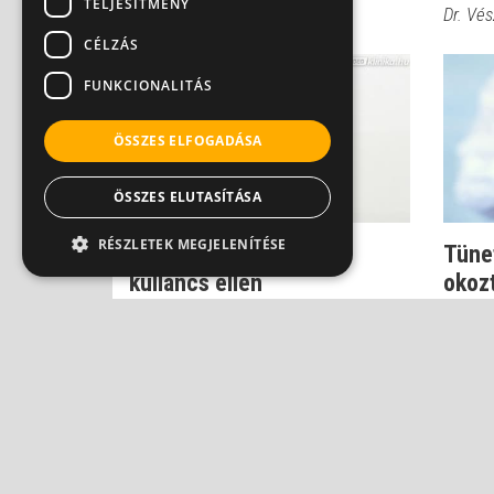
TELJESÍTMÉNY
Dr. Szlávik János
Dr. Vés
CÉLZÁS
FUNKCIONALITÁS
ÖSSZES ELFOGADÁSA
ÖSSZES ELUTASÍTÁSA
RÉSZLETEK MEGJELENÍTÉSE
Ez a leggyorsabb oltás
Tünet
kullancs ellen
okoz
Dr. Vészi Zsuzsa
Dr. Vés