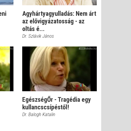
eni
Agyhártyagyulladás: Nem árt
az elővigyázatosság - az
oltás é...
Dr. Szlávik János
EgészségŐr - Tragédia egy
kullancscsípéstől!
Dr. Balogh Katalin