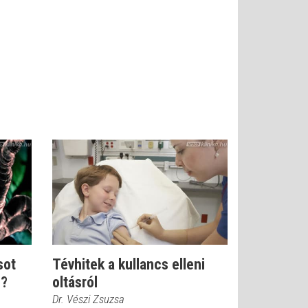
sot
Tévhitek a kullancs elleni
n?
oltásról
Dr. Vészi Zsuzsa