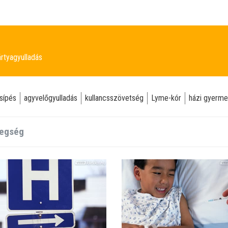
rtyagyulladás
sípés
agyvelőgyulladás
kullancsszövetség
Lyme-kór
házi gyerme