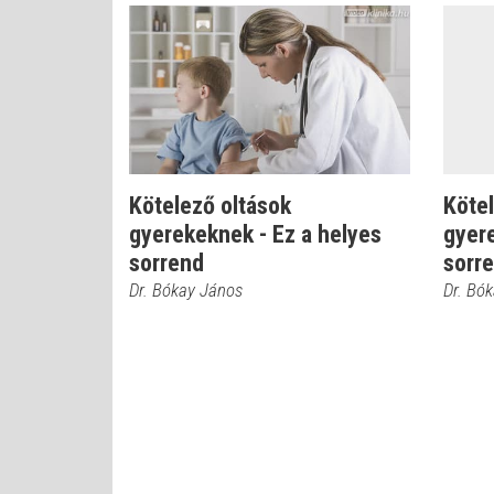
Kötelező oltások
Kötel
gyerekeknek - Ez a helyes
gyere
sorrend
sorr
Dr. Bókay János
Dr. Bó