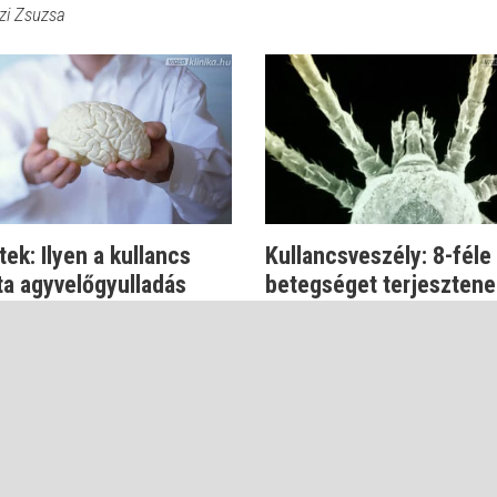
zi Zsuzsa
ek: Ilyen a kullancs
Kullancsveszély: 8-féle
ta agyvelőgyulladás
betegséget terjesztene
paraziták
zi Zsuzsa
Dr. Kapiller Zoltán