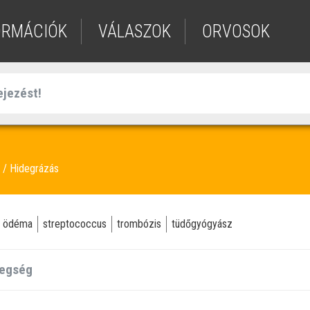
ORMÁCIÓK
VÁLASZOK
ORVOSOK
Hidegrázás
ödéma
streptococcus
trombózis
tüdőgyógyász