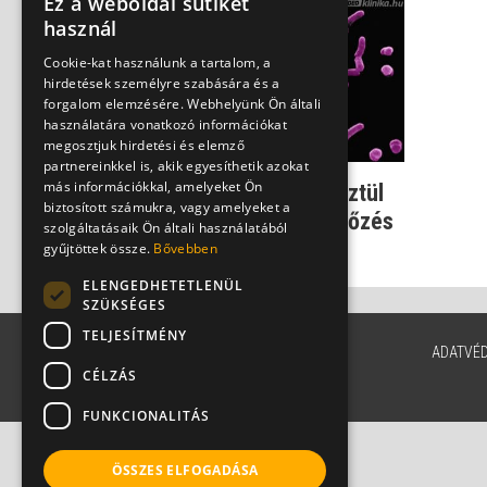
Ez a weboldal sütiket
használ
Cookie-kat használunk a tartalom, a
hirdetések személyre szabására és a
forgalom elemzésére. Webhelyünk Ön általi
használatára vonatkozó információkat
megosztjuk hirdetési és elemző
partnereinkkel is, akik egyesíthetik azokat
más információkkal, amelyeket Ön
Orbánc - a seben keresztül
biztosított számukra, vagy amelyeket a
behatoló, kínzó bőrfertőzés
szolgáltatásaik Ön általi használatából
Dr. Tisza Tímea
gyűjtöttek össze.
Bővebben
ELENGEDHETETLENÜL
SZÜKSÉGES
TELJESÍTMÉNY
ADATVÉ
CÉLZÁS
FUNKCIONALITÁS
ÖSSZES ELFOGADÁSA