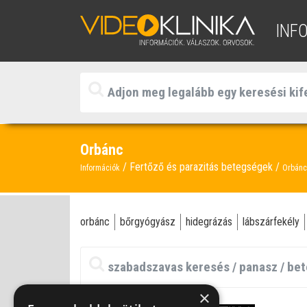
INF
Orbánc
Fertőző és parazitás betegségek
Információk
Orbánc
orbánc
bőrgyógyász
hidegrázás
lábszárfekély
×