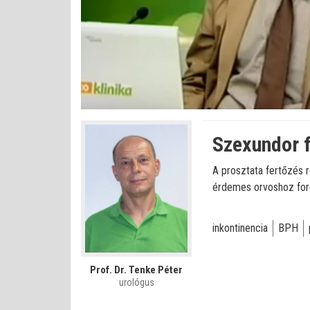
Betöltve
:
Állapot
:
Némítás
0%
0%
kikapcsolva
Szexundor f
A prosztata fertőzés r
érdemes orvoshoz fordu
inkontinencia
BPH
Prof. Dr. Tenke Péter
urológus