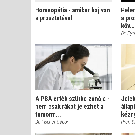
Homeopátia - amikor baj van
Pelen
a prosztatával
a pr
köv...
Dr. Pyt
A PSA érték szürke zónája -
Jelek
nem csak rákot jelezhet a
állap
tumorm...
kézny
Dr. Fischer Gábor
Prof. D