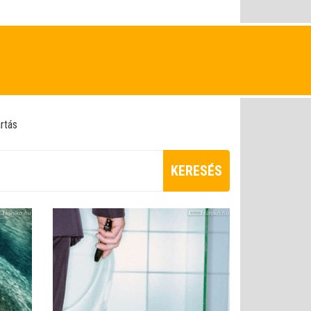
artás
KERESÉS