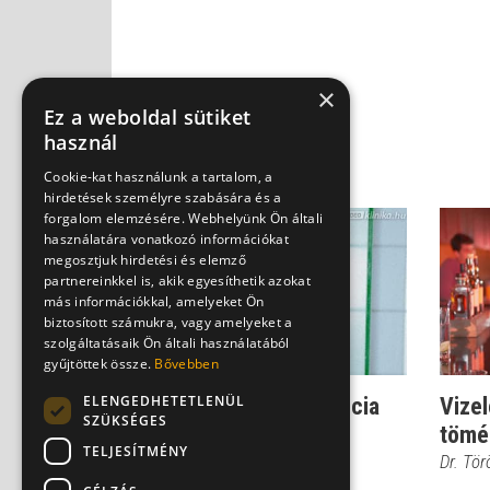
×
Ez a weboldal sütiket
használ
Cookie-kat használunk a tartalom, a
hirdetések személyre szabására és a
forgalom elemzésére. Webhelyünk Ön általi
használatára vonatkozó információkat
megosztjuk hirdetési és elemző
partnereinkkel is, akik egyesíthetik azokat
más információkkal, amelyeket Ön
biztosított számukra, vagy amelyeket a
szolgáltatásaik Ön általi használatából
gyűjtöttek össze.
Bővebben
ELENGEDHETETLENÜL
Tabu: a férfi inkontinencia
Vizel
SZÜKSÉGES
fajtái
tömé
TELJESÍTMÉNY
Prof. Dr. Tenke Péter
Dr. Tö