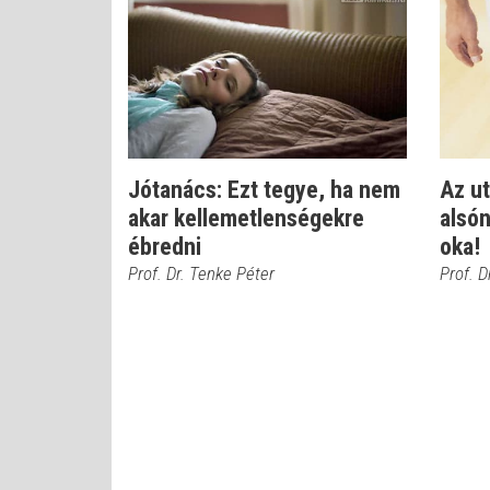
Jótanács: Ezt tegye, ha nem
Az u
akar kellemetlenségekre
alsó
ébredni
oka!
Prof. Dr. Tenke Péter
Prof. D