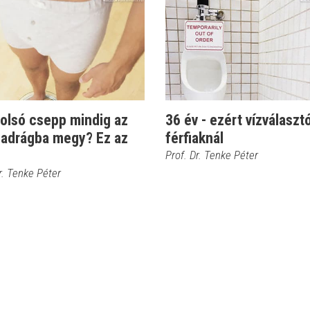
tolsó csepp mindig az
36 év - ezért vízválaszt
nadrágba megy? Ez az
férfiaknál
Prof. Dr. Tenke Péter
r. Tenke Péter