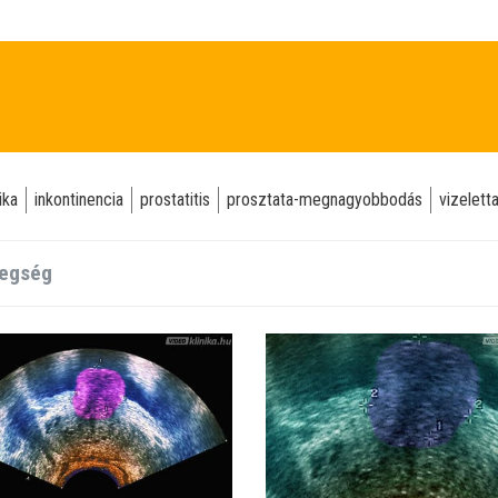
ika
inkontinencia
prostatitis
prosztata-megnagyobbodás
vizelett