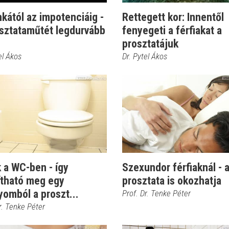
kától az impotenciáig -
Rettegett kor: Innentől
osztataműtét legdurvább
fenyegeti a férfiakat a
prosztatájuk
el Ákos
Dr. Pytel Ákos
 a WC-ben - így
Szexundor férfiaknál - a
ítható meg egy
prosztata is okozhatja
omból a proszt...
Prof. Dr. Tenke Péter
r. Tenke Péter