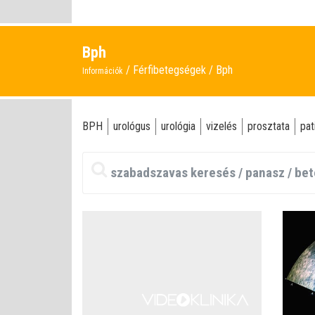
Bph
Férfibetegségek
Bph
Információk
BPH
urológus
urológia
vizelés
prosztata
pat