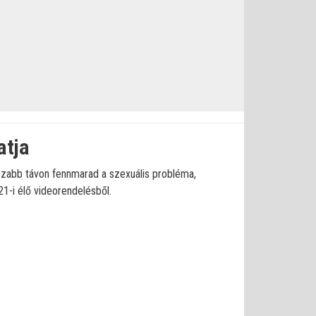
atja
sszabb távon fennmarad a szexuális probléma,
21-i élő videorendelésből.