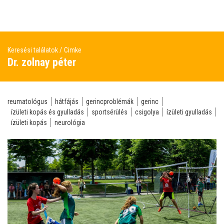
Keresési találatok
Cimke
Dr. zolnay péter
reumatológus
hátfájás
gerincproblémák
gerinc
ízületi kopás és gyulladás
sportsérülés
csigolya
ízületi gyulladás
ízületi kopás
neurológia