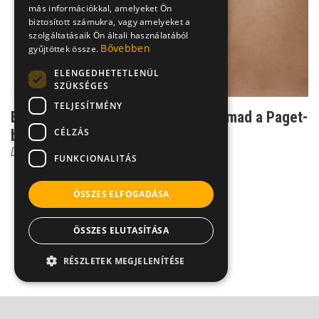
más információkkal, amelyeket Ön
biztosított számukra, vagy amelyeket a
szolgáltatásaik Ön általi használatából
Bővebben
gyűjtöttek össze.
ELENGEDHETETLENÜL
SZÜKSÉGES
TELJESÍTMÉNY
Ettől a kórtól görbül a csont: így támad a Paget-
CÉLZÁS
betegség
Dr. Zolnay Péter
FUNKCIONALITÁS
ÖSSZES ELFOGADÁSA
ÖSSZES ELUTASÍTÁSA
RÉSZLETEK MEGJELENÍTÉSE