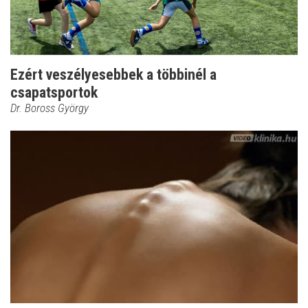
Ezért veszélyesebbek a többinél a
csapatsportok
Dr. Boross György