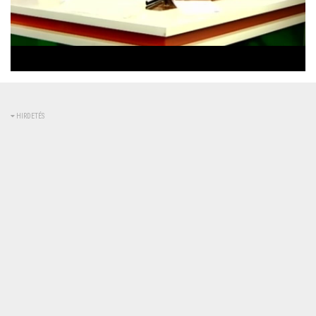
Betöltve
:
Állapot
:
Némítás
0%
0%
kikapcsolva
HIRDETÉS