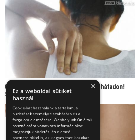
×
Gerincjavítás otthon: ez segíthet a hátadon!
Ez a weboldal sütiket
Dr. Zolnay Péter
használ
Cookie-kat használunk a tartalom, a
hirdetések személyre szabására és a
forgalom elemzésére. Webhelyünk Ön általi
használatára vonatkozó információkat
megosztjuk hirdetési és elemző
partnereinkkel is, akik egyesíthetik azokat