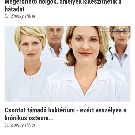
Megerőltető dolgok, amelyek kikészíthetik a
hátadat
Dr. Zolnay Péter
Csontot támadó baktérium - ezért veszélyes a
krónikus osteom...
Dr. Zolnay Péter