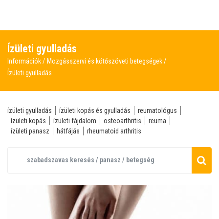
Ízületi gyulladás
Információk
Mozgásszervi és kötőszöveti betegségek
Ízületi gyulladás
ízületi gyulladás
ízületi kopás és gyulladás
reumatológus
ízületi kopás
ízületi fájdalom
osteoarthritis
reuma
ízületi panasz
hátfájás
rheumatoid arthritis