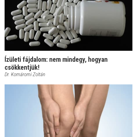
Ízületi fájdalom: nem mindegy, hogyan
csökkentjük!
Dr. Komáromi Zoltán