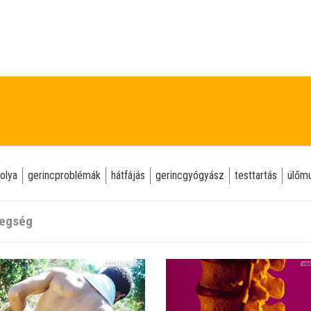
olya
gerincproblémák
hátfájás
gerincgyógyász
testtartás
ülőm