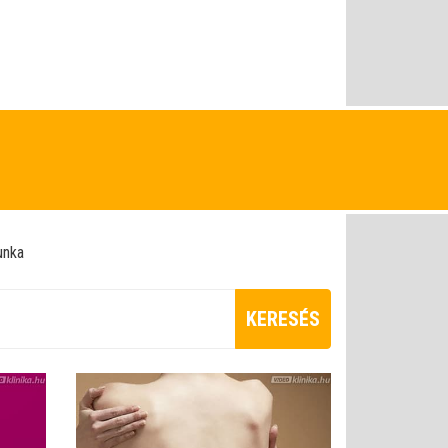
unka
KERESÉS