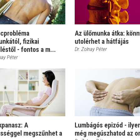
ncprobléma
Az ülőmunka átka: kön
nkától, fizikai
utolérhet a hátfájás
léstől - fontos a m...
Dr. Zolnay Péter
nay Péter
kpanasz: A
Lumbágós epizód - ilye
ességgel megszűnhet a
még megúszhatod az or