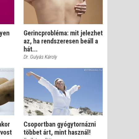
nyen
Gerincprobléma: mit jelezhet
az, ha rendszeresen beáll a
hát...
Dr. Gulyás Károly
nkor
Csoportban gyógytornázni
vost
többet árt, mint használ!