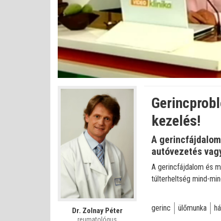
Betöltve
:
Állapot
:
Némítás
0%
0%
kikapcsolva
Gerincprobl
kezelés!
A gerincfájdalo
autóvezetés vagy
A gerincfájdalom és m
túlterheltség mind-min
gerinc
ülőmunka
há
Dr. Zolnay Péter
reumatológus