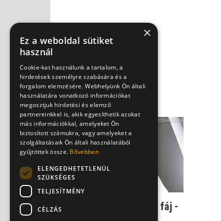
×
Ez a weboldal sütiket
használ
Cookie-kat használunk a tartalom, a
hirdetések személyre szabására és a
forgalom elemzésére. Webhelyünk Ön általi
használatára vonatkozó információkat
megosztjuk hirdetési és elemző
partnereinkkel is, akik egyesíthetik azokat
más információkkal, amelyeket Ön
biztosított számukra, vagy amelyeket a
szolgáltatásaik Ön általi használatából
gyűjtöttek össze.
Bővebben
ELENGEDHETETLENÜL
SZÜKSÉGES
TELJESÍTMÉNY
Meghúzódott, beállt és fáj -
CÉLZÁS
mindent a deréktáji