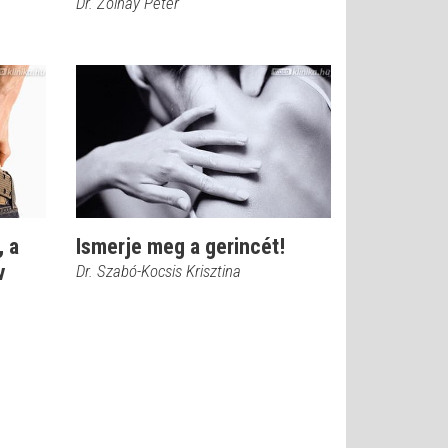
Dr. Zolnay Péter
, a
Ismerje meg a gerincét!
v
Dr. Szabó-Kocsis Krisztina