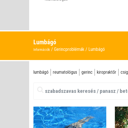
Lumbágó
Gerincproblémák
Lumbágó
Információk
lumbágó
reumatológus
gerinc
kiropraktőr
csig