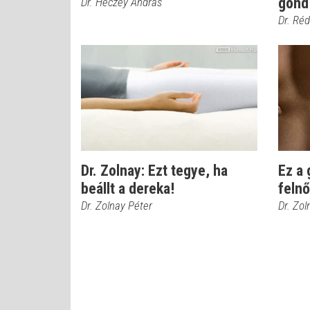
gond
Dr. Héczey András
Dr. Ré
Dr. Zolnay: Ezt tegye, ha
Ez a 
beállt a dereka!
feln
Dr. Zolnay Péter
Dr. Zol