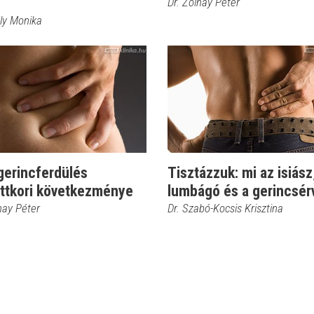
Dr. Zolnay Péter
dly Monika
gerincferdülés
Tisztázzuk: mi az isiász
őttkori következménye
lumbágó és a gerincsér
nay Péter
Dr. Szabó-Kocsis Krisztina