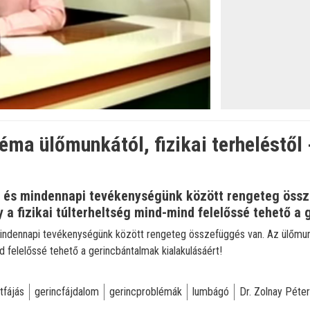
éma ülőmunkától, fizikai terheléstől 
m és mindennapi tevékenységünk között rengeteg össz
 a fizikai túlterheltség mind-mind felelőssé tehető a 
indennapi tevékenységünk között rengeteg összefüggés van. Az ülőmunk
d felelőssé tehető a gerincbántalmak kialakulásáért!
tfájás
gerincfájdalom
gerincproblémák
lumbágó
Dr. Zolnay Péter