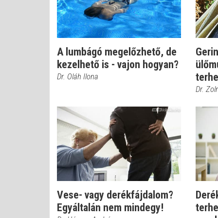
A lumbágó megelőzhető, de
Geri
kezelhető is - vajon hogyan?
ülőmu
terhe
Dr. Oláh Ilona
Dr. Zol
Vese- vagy derékfájdalom?
Deré
Egyáltalán nem mindegy!
terh