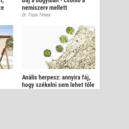
n,
Baj a bugyiban - csomó a
ze
nemiszerv mellett
Dr. Tisza Tímea
Anális herpesz: annyira fáj,
hogy székelni sem lehet tőle
Dr. Csatár Éva