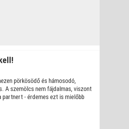
ell!
 nehezen pörkösödő és hámosodó,
 is. A szemölcs nem fájdalmas, viszont
 partnert - érdemes ezt is mielőbb