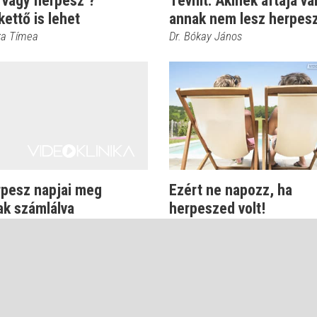
 vagy herpesz ?
Tévhit: Akinek aftája va
ettő is lehet
annak nem lesz herpes
sza Tímea
Dr. Bókay János
rpesz napjai meg
Ezért ne napozz, ha
ak számlálva
herpeszed volt!
Dr. Tisza Tímea