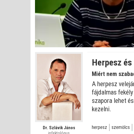
Betöltve
:
Állapot
:
Némítás
0%
0%
kikapcsolva
Herpesz és 
Miért nem szabad
A herpesz velejá
fájdalmas fekély
szapora lehet és
kezelni.
herpesz
szemölcs
Dr. Szlávik János
infektológus