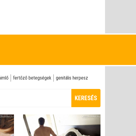
himlő
fertőző betegségek
genitális herpesz
KERESÉS