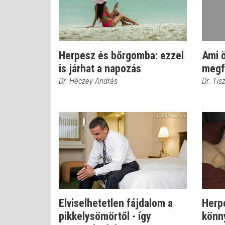
Herpesz és bőrgomba: ezzel
Ami ö
is járhat a napozás
megf
Dr. Héczey András
Dr. Ti
Elviselhetetlen fájdalom a
Herpe
pikkelysömörtől - így
könn