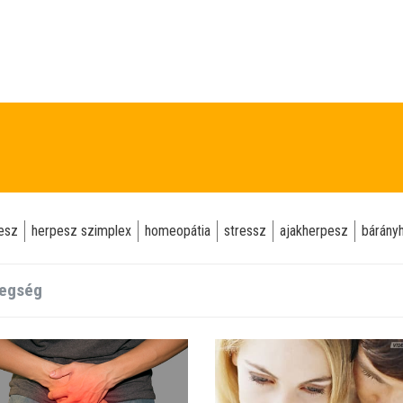
esz
herpesz szimplex
homeopátia
stressz
ajakherpesz
bárány