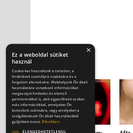
×
Ez a weboldal sütiket
használ
Cookie-kat használunk a tartalom, a
hirdetések személyre szabására és a
forgalom elemzésére. Webhelyünk Ön általi
használatára vonatkozó információkat
megosztjuk hirdetési és elemző
partnereinkkel is, akik egyesíthetik azokat
más információkkal, amelyeket Ön
biztosított számukra, vagy amelyeket a
szolgáltatásaik Ön általi használatából
gyűjtöttek össze.
Bővebben
ELENGEDHETETLENÜL