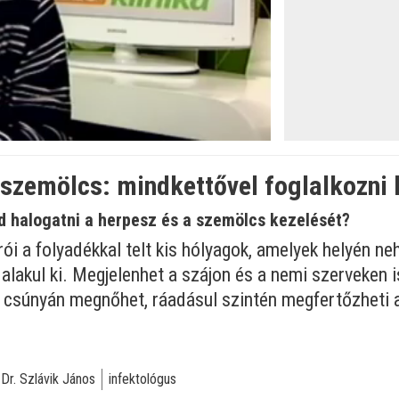
szemölcs: mindkettővel foglalkozni k
 halogatni a herpesz és a szemölcs kezelését?
rói a folyadékkal telt kis hólyagok, amelyek helyén
 alakul ki. Megjelenhet a szájon és a nemi szerveken
 csúnyán megnőhet, ráadásul szintén megfertőzheti a
Dr. Szlávik János
infektológus