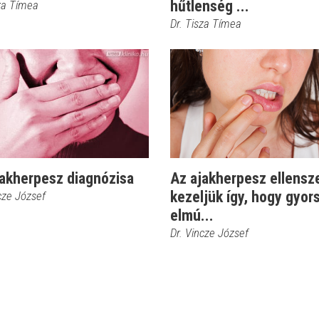
hűtlenség ...
sza Tímea
Dr. Tisza Tímea
jakherpesz diagnózisa
Az ajakherpesz ellensze
kezeljük így, hogy gyor
cze József
elmú...
Dr. Vincze József