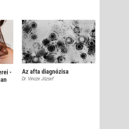
Az afta diagnózisa
rei -
Dr. Vincze József
san