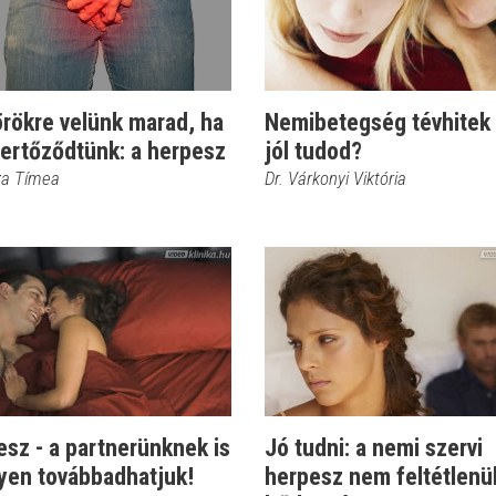
rökre velünk marad, ha
Nemibetegség tévhitek 
ertőződtünk: a herpesz
jól tudod?
sza Tímea
Dr. Várkonyi Viktória
sz - a partnerünknek is
Jó tudni: a nemi szervi
yen továbbadhatjuk!
herpesz nem feltétlenül