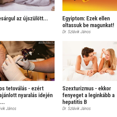
sárgul az újszülött...
Egyiptom: Ezek ellen
oltassuk be magunkat!
Dr. Szlávik János
os tetoválás - ezért
Szexturizmus - ekkor
jánlott nyaralás idején
fenyeget a leginkább a
...
hepatitis B
ávik János
Dr. Szlávik János