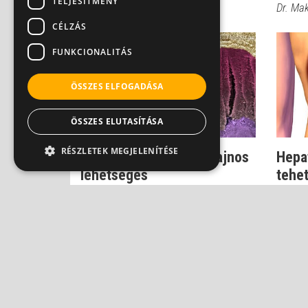
TELJESÍTMÉNY
Dr. Makara Mihály
Dr. Ma
CÉLZÁS
FUNKCIONALITÁS
ÖSSZES ELFOGADÁSA
ÖSSZES ELUTASÍTÁSA
RÉSZLETEK MEGJELENÍTÉSE
Hepatitisből májrák? Sajnos
Hepat
lehetséges
tehet
száza
Dr. Makara Mihály
Dr. Ma