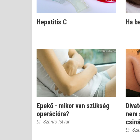
Hepatitis C
Ha be
Epekő - mikor van szükség
Divat
operációra?
nem a
csiná
Dr. Szántó István
Dr. Szl