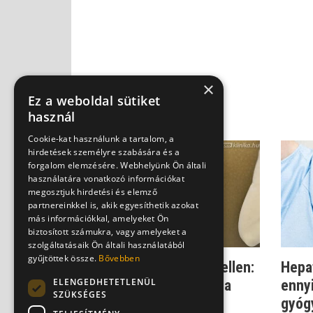
×
Ez a weboldal sütiket
használ
Cookie-kat használunk a tartalom, a
hirdetések személyre szabására és a
forgalom elemzésére. Webhelyünk Ön általi
használatára vonatkozó információkat
megosztjuk hirdetési és elemző
partnereinkkel is, akik egyesíthetik azokat
más információkkal, amelyeket Ön
biztosított számukra, vagy amelyeket a
szolgáltatásaik Ön általi használatából
gyűjtöttek össze.
Bővebben
Küzdelem a hepatitisz ellen:
Hepat
ELENGEDHETETLENÜL
ezért tilos félbehagyni a
ennyi
SZÜKSÉGES
kezel...
gyógy