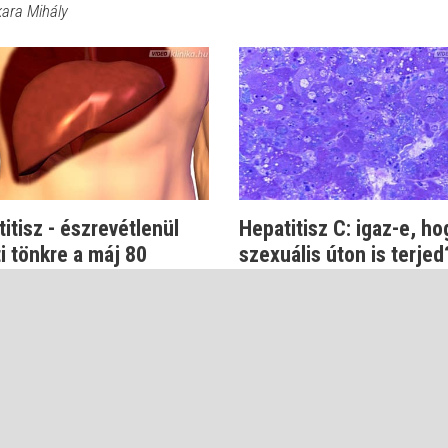
kara Mihály
itisz - észrevétlenül
Hepatitisz C: igaz-e, ho
i tönkre a máj 80
szexuális úton is terjed
lékát...
Dr. Makara Mihály
kara Mihály