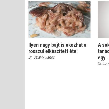
Ilyen nagy bajt is okozhat a
A sok
rosszul elkészített étel
taná
egy .
Dr. Szlávik János
Orosz 