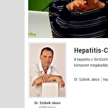
Betöltve
:
Állapot
:
Némítás
0%
0%
kikapcsolva
Hepatitis-
A hepatitis-c fertőzöt
környezet megakadályo
Dr. Szlávik János
hep
Dr. Szlávik János
infektológus