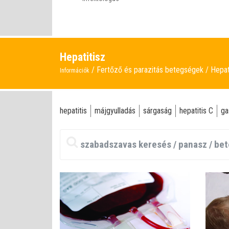
Hepatitisz
Fertőző és parazitás betegségek
Hepat
Információk
hepatitis
májgyulladás
sárgaság
hepatitis C
ga