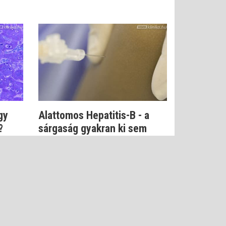
gy
Alattomos Hepatitis-B - a
?
sárgaság gyakran ki sem
alakul
Dr. Szlávik János