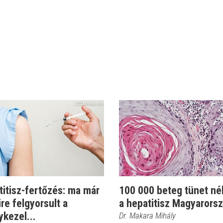
itisz-fertőzés: ma már
100 000 beteg tünet nél
re felgyorsult a
a hepatitisz Magyarors
kezel...
Dr. Makara Mihály