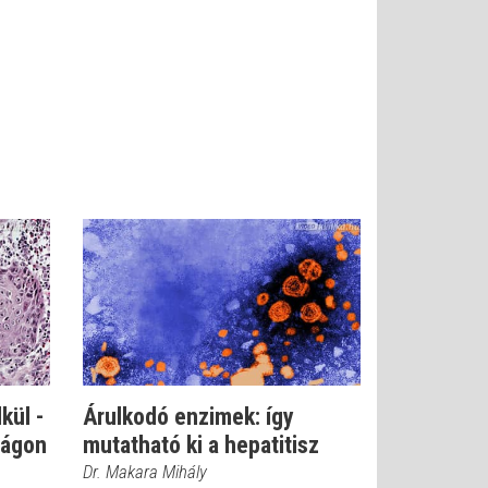
kül -
Árulkodó enzimek: így
zágon
mutatható ki a hepatitisz
Dr. Makara Mihály