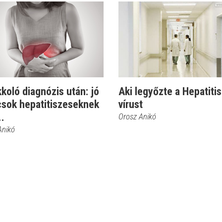
koló diagnózis után: jó
Aki legyőzte a Hepatitis
csok hepatitiszeseknek
vírust
..
Orosz Anikó
Anikó