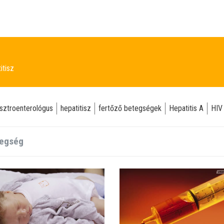
itisz
sztroenterológus
hepatitisz
fertőző betegségek
Hepatitis A
HIV