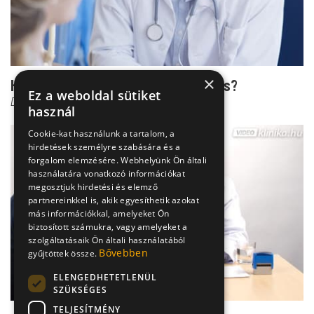
×
Hogyan kezelhető az endometriózis?
Ez a weboldal sütiket
Dr. Fülöp István
használ
Cookie-kat használunk a tartalom, a
hirdetések személyre szabására és a
forgalom elemzésére. Webhelyünk Ön általi
használatára vonatkozó információkat
megosztjuk hirdetési és elemző
partnereinkkel is, akik egyesíthetik azokat
más információkkal, amelyeket Ön
biztosított számukra, vagy amelyeket a
szolgáltatásaik Ön általi használatából
Bővebben
gyűjtöttek össze.
ELENGEDHETETLENÜL
SZÜKSÉGES
TELJESÍTMÉNY