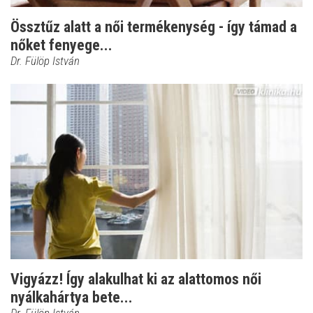
Össztűz alatt a női termékenység - így támad a
nőket fenyege...
Dr. Fülöp István
Vigyázz! Így alakulhat ki az alattomos női
nyálkahártya bete...