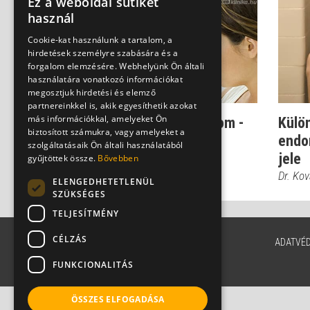
Ez a weboldal sütiket
használ
Cookie-kat használunk a tartalom, a
hirdetések személyre szabására és a
forgalom elemzésére. Webhelyünk Ön általi
használatára vonatkozó információkat
megosztjuk hirdetési és elemző
partnereinkkel is, akik egyesíthetik azokat
más információkkal, amelyeket Ön
Rejtélyes végbélfájdalom -
Külön
biztosított számukra, vagy amelyeket a
komoly nőgyógyászati
endo
szolgáltatásaik Ön általi használatából
betegségre u...
jele
gyűjtöttek össze.
Bővebben
Dr. Novák Zoltán
Dr. Ko
ELENGEDHETETLENÜL
SZÜKSÉGES
TELJESÍTMÉNY
CÉLZÁS
ADATVÉ
FUNKCIONALITÁS
ÖSSZES ELFOGADÁSA