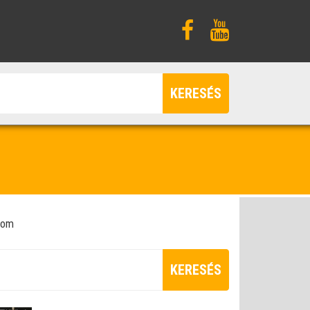
KERESÉS
alom
KERESÉS