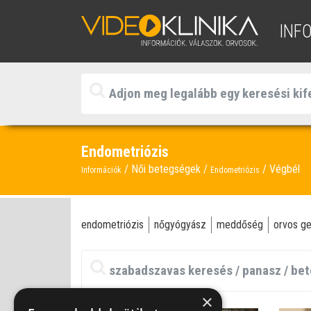
INF
Endometriózis
Női betegségek
Végbél
Információk
Endometriózis
endometriózis
nőgyógyász
meddőség
orvos ge
×