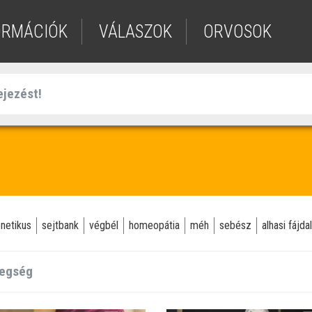
ORMÁCIÓK
VÁLASZOK
ORVOSOK
netikus
sejtbank
végbél
homeopátia
méh
sebész
alhasi fájd