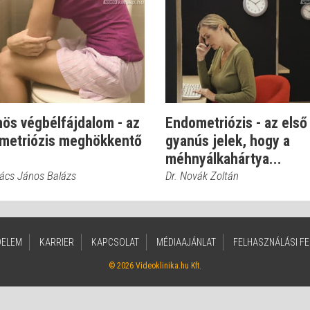
ös végbélfájdalom - az
Endometriózis - az első
metriózis meghökkentő
gyanús jelek, hogy a
méhnyálkahártya...
vács János Balázs
Dr. Novák Zoltán
DELEM
KARRIER
KAPCSOLAT
MÉDIAAJÁNLAT
FELHASZNÁLÁSI FE
© 2026 Videoklinika.hu Kft.