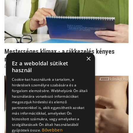
Mesterséges klimax - a rákkezelés kényes
×
mellékhatása
Ez a weboldal sütiket
Dr. Szántó István
használ
Cookie-kat használunk a tartalom, a
hirdetések személyre szabására és a
forgalom elemzésére. Webhelyünk Ön általi
használatára vonatkozó információkat
megosztjuk hirdetési és elemző
partnereinkkel is, akik egyesíthetik azokat
más információkkal, amelyeket Ön
biztosított számukra, vagy amelyeket a
szolgáltatásaik Ön általi használatából
Bővebben
gyűjtöttek össze.