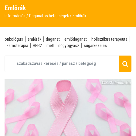
Emlőrák
Információk
Daganatos betegségek
Emlőrák
onkológus
emlőrák
daganat
emlődaganat
holisztikus terapeuta
kemoterápia
HER2
mell
nőgyógyász
sugárkezelés