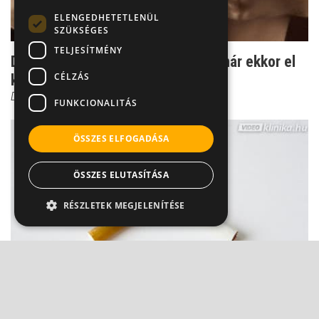
ELENGEDHETETLENÜL
SZÜKSÉGES
TELJESÍTMÉNY
Dr. Bittner: az emlő önvizsgálatát már ekkor el
CÉLZÁS
kell kezdeni
Dr. Bittner Nóra
FUNKCIONALITÁS
ÖSSZES ELFOGADÁSA
ÖSSZES ELUTASÍTÁSA
RÉSZLETEK MEGJELENÍTÉSE
Dohányzó nők a mellrák csapdájában