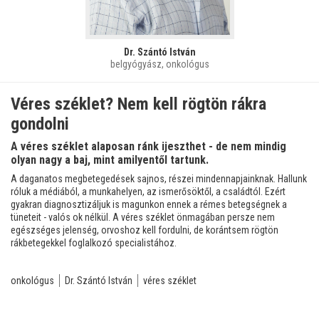
Dr. Szántó István
belgyógyász, onkológus
Véres széklet? Nem kell rögtön rákra
gondolni
A véres széklet alaposan ránk ijeszthet - de nem mindig
olyan nagy a baj, mint amilyentől tartunk.
A daganatos megbetegedések sajnos, részei mindennapjainknak. Hallunk
róluk a médiából, a munkahelyen, az ismerősöktől, a családtól. Ezért
gyakran diagnosztizáljuk is magunkon ennek a rémes betegségnek a
tüneteit - valós ok nélkül. A véres széklet önmagában persze nem
egészséges jelenség, orvoshoz kell fordulni, de korántsem rögtön
rákbetegekkel foglalkozó specialistához.
onkológus
Dr. Szántó István
véres széklet