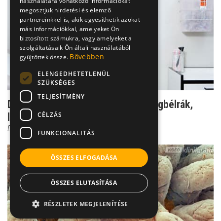
használatára vonatkozó információkat
megosztjuk hirdetési és elemző
partnereinkkel is, akik egyesíthetik azokat
más információkkal, amelyeket Ön
biztosított számukra, vagy amelyeket a
szolgáltatásaik Ön általi használatából
Bővebben
gyűjtöttek össze.
ELENGEDHETETLENÜL
SZÜKSÉGES
TELJESÍTMÉNY
Dr. Kovács: ha tünetet okoz a vastagbélrák,
CÉLZÁS
lehet hogy már k...
Dr. Kovács János Balázs
FUNKCIONALITÁS
ÖSSZES ELFOGADÁSA
ÖSSZES ELUTASÍTÁSA
RÉSZLETEK MEGJELENÍTÉSE