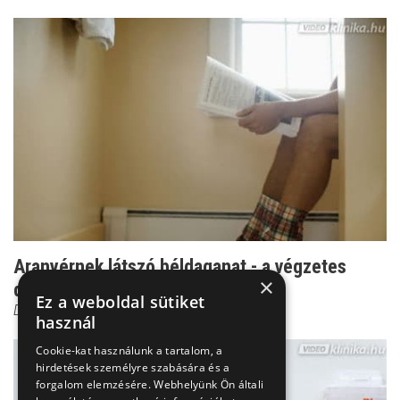
Aranyérnek látszó béldaganat - a végzetes
×
diagnosztikai hiba
Ez a weboldal sütiket
Dr. Kovács János Balázs
használ
Cookie-kat használunk a tartalom, a
hirdetések személyre szabására és a
forgalom elemzésére. Webhelyünk Ön általi