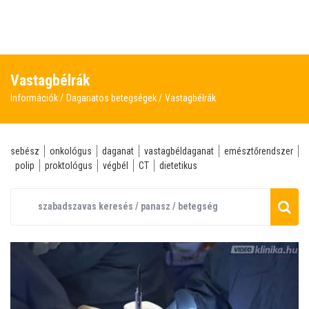
Vastagbélrák
Információk
Daganatos betegségek
Vastagbélrák
sebész
onkológus
daganat
vastagbéldaganat
emésztőrendszer
polip
proktológus
végbél
CT
dietetikus