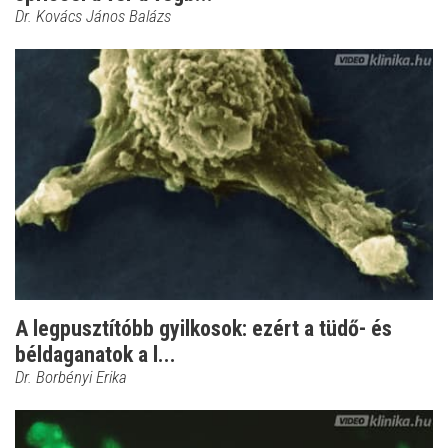
Dr. Kovács János Balázs
A legpusztítóbb gyilkosok: ezért a tüdő- és
béldaganatok a l...
Dr. Borbényi Erika