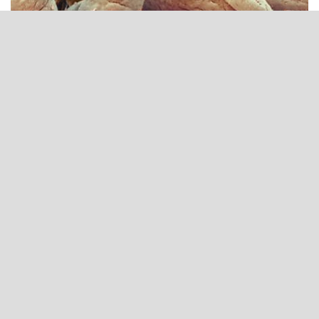
Dr. Kovács: a végbélrák
Dr. Kovács János Balázs