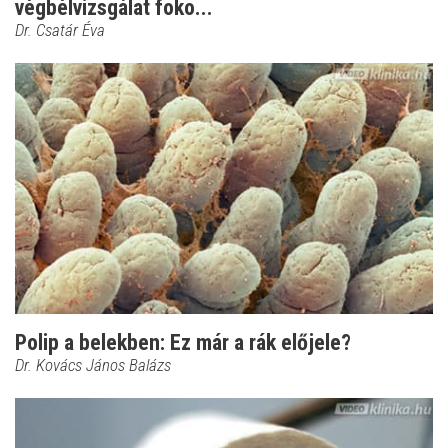
végbélvizsgálat foko...
Dr. Csatár Éva
Polip a belekben: Ez már a rák előjele?
Dr. Kovács János Balázs