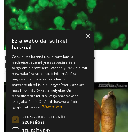
×
Ez a weboldal sütiket
használ
Cookie-kat használunk a tartalom, a
Dr. Kovács: Ezek a tumorok nőnek a
hirdetések személyre szabására és a
legnagyobbra
forgalom elemzésére. Webhelyünk Ön általi
Dr. Kovács János Balázs
használatára vonatkozó információkat
megosztjuk hirdetési és elemző
partnereinkkel is, akik egyesíthetik azokat
más információkkal, amelyeket Ön
biztosított számukra, vagy amelyeket a
szolgáltatásaik Ön általi használatából
Bővebben
gyűjtöttek össze.
ELENGEDHETETLENÜL
SZÜKSÉGES
TELJESÍTMÉNY