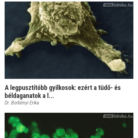
A legpusztítóbb gyilkosok: ezért a tüdő- és
béldaganatok a l...
Dr. Borbényi Erika