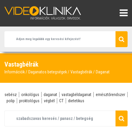
Vastagbélrák
Információk
Daganatos betegségek
Vastagbélrák
Daganat
sebész
onkológus
daganat
vastagbéldaganat
emésztőrendszer
polip
proktológus
végbél
CT
dietetikus