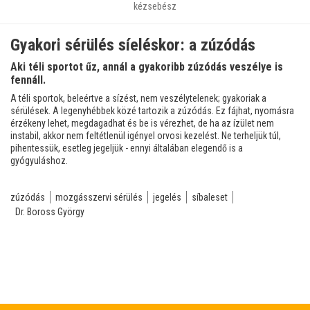
kézsebész
Gyakori sérülés síeléskor: a zúzódás
Aki téli sportot űz, annál a gyakoribb zúzódás veszélye is
fennáll.
A téli sportok, beleértve a sízést, nem veszélytelenek; gyakoriak a
sérülések. A legenyhébbek közé tartozik a zúzódás. Ez fájhat, nyomásra
érzékeny lehet, megdagadhat és be is vérezhet, de ha az ízület nem
instabil, akkor nem feltétlenül igényel orvosi kezelést. Ne terheljük túl,
pihentessük, esetleg jegeljük - ennyi általában elegendő is a
gyógyuláshoz.
zúzódás
mozgásszervi sérülés
jegelés
síbaleset
Dr. Boross György