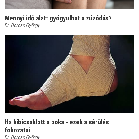
Mennyi idő alatt gyógyulhat a zúzódás?
Dr. Boross György
Ha kibicsaklott a boka - ezek a sérülés
fokozatai
Dr. Boross György