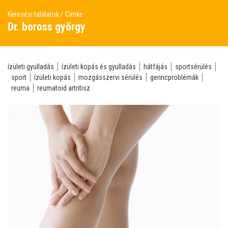
Keresési találatok
Cimke
Dr. boross györgy
ízületi gyulladás
ízületi kopás és gyulladás
hátfájás
sportsérülés
sport
ízületi kopás
mozgásszervi sérülés
gerincproblémák
reuma
reumatoid artritisz