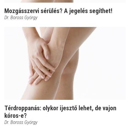
Mozgásszervi sérülés? A jegelés segíthet!
Dr. Boross György
Térdroppanás: olykor ijesztő lehet, de vajon
kóros-e?
Dr. Boross György