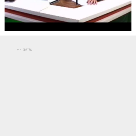
Betöltve
:
Állapot
:
Némítás
0%
0%
kikapcsolva
HIRDETÉS