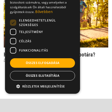
biztosított számukra, vagy amelyeket a
szolgáltatásaik Ön általi használatából
Bővebben
gyűjtöttek össze.
ELENGEDHETETLENÜL
SZÜKSÉGES
TELJESÍTMÉNY
CÉLZÁS
FUNKCIONALITÁS
Hogyan hat a futás az ízületek állapotára?
Dr. Boross György
ÖSSZES ELFOGADÁSA
ÖSSZES ELUTASÍTÁSA
RÉSZLETEK MEGJELENÍTÉSE