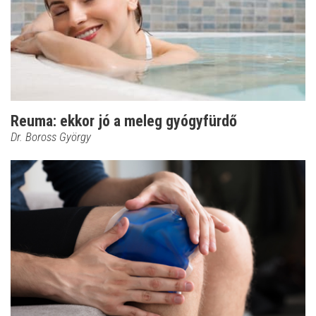
Reuma: ekkor jó a meleg gyógyfürdő
Dr. Boross György