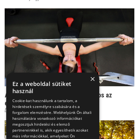
×
Ez a weboldal sütiket
használ
Amikor a rendszeres sportolás káros az
Cookie-kat használunk a tartalom, a
egészségre
hirdetések személyre szabására és a
Dr. Boross György
forgalom elemzésére. Webhelyünk Ön általi
használatára vonatkozó információkat
megosztjuk hirdetési és elemző
partnereinkkel is, akik egyesíthetik azokat
más információkkal, amelyeket Ön