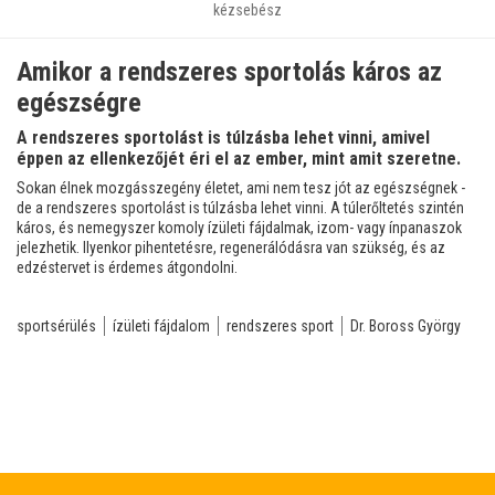
kézsebész
Amikor a rendszeres sportolás káros az
egészségre
A rendszeres sportolást is túlzásba lehet vinni, amivel
éppen az ellenkezőjét éri el az ember, mint amit szeretne.
Sokan élnek mozgásszegény életet, ami nem tesz jót az egészségnek -
de a rendszeres sportolást is túlzásba lehet vinni. A túlerőltetés szintén
káros, és nemegyszer komoly ízületi fájdalmak, izom- vagy ínpanaszok
jelezhetik. Ilyenkor pihentetésre, regenerálódásra van szükség, és az
edzéstervet is érdemes átgondolni.
sportsérülés
ízületi fájdalom
rendszeres sport
Dr. Boross György