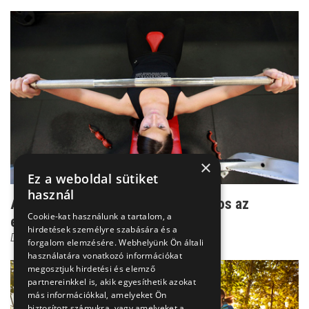
×
Ez a weboldal sütiket
használ
Amikor a rendszeres sportolás káros az
Cookie-kat használunk a tartalom, a
egészségre
hirdetések személyre szabására és a
Dr. Boross György
forgalom elemzésére. Webhelyünk Ön általi
használatára vonatkozó információkat
megosztjuk hirdetési és elemző
partnereinkkel is, akik egyesíthetik azokat
más információkkal, amelyeket Ön
biztosított számukra, vagy amelyeket a