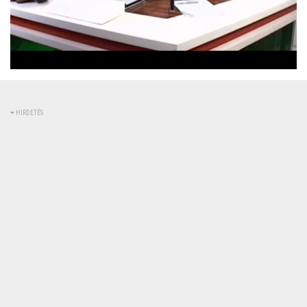
Betöltve
:
Állapot
:
Némítás
0%
0%
kikapcsolva
HIRDETÉS