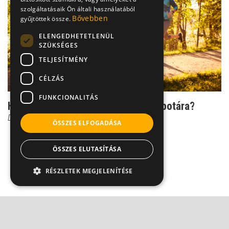
szolgáltatásaik Ön általi használatából
Bővebben
gyűjtöttek össze.
ELENGEDHETETLENÜL
SZÜKSÉGES
TELJESÍTMÉNY
CÉLZÁS
FUNKCIONALITÁS
Hogyan hat a futás az ízületek állapotára?
Dr. Boross György
ÖSSZES ELFOGADÁSA
ÖSSZES ELUTASÍTÁSA
RÉSZLETEK MEGJELENÍTÉSE