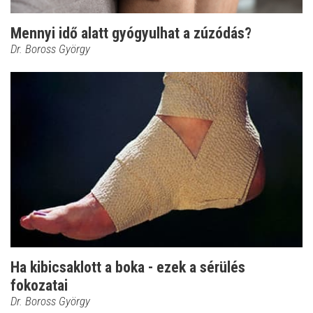
Mennyi idő alatt gyógyulhat a zúzódás?
Dr. Boross György
Ha kibicsaklott a boka - ezek a sérülés
fokozatai
Dr. Boross György