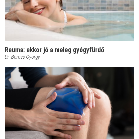
Reuma: ekkor jó a meleg gyógyfürdő
Dr. Boross György