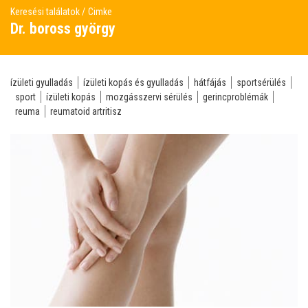
Keresési találatok
Cimke
Dr. boross györgy
ízületi gyulladás
ízületi kopás és gyulladás
hátfájás
sportsérülés
sport
ízületi kopás
mozgásszervi sérülés
gerincproblémák
reuma
reumatoid artritisz