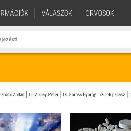
ORMÁCIÓK
VÁLASZOK
ORVOSOK
máromi Zoltán
Dr. Zolnay Péter
Dr. Boross György
ízületi panasz