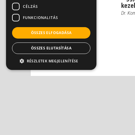
csoportja
keze
CÉLZÁS
Dr. Komáromi Zoltán
Dr. Ko
FUNKCIONALITÁS
ÖSSZES ELFOGADÁSA
ÖSSZES ELUTASÍTÁSA
RÉSZLETEK MEGJELENÍTÉSE