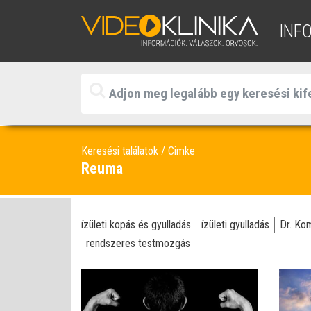
INF
Keresési találatok
Cimke
Reuma
ízületi kopás és gyulladás
ízületi gyulladás
Dr. Ko
rendszeres testmozgás