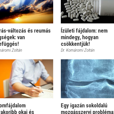
rás-változás és reumás
Ízületi fájdalom: nem
gségek: van
mindegy, hogyan
efüggés!
csökkentjük!
máromi Zoltán
Dr. Komáromi Zoltán
zomfájdalom
Egy igazán sokoldalú
akoribb okai és
mozgásszervi probléma: