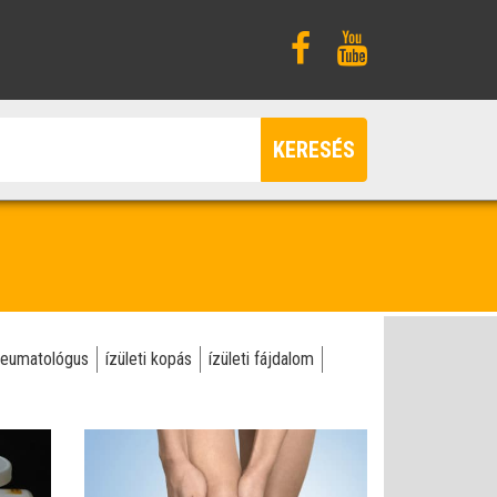
KERESÉS
reumatológus
ízületi kopás
ízületi fájdalom