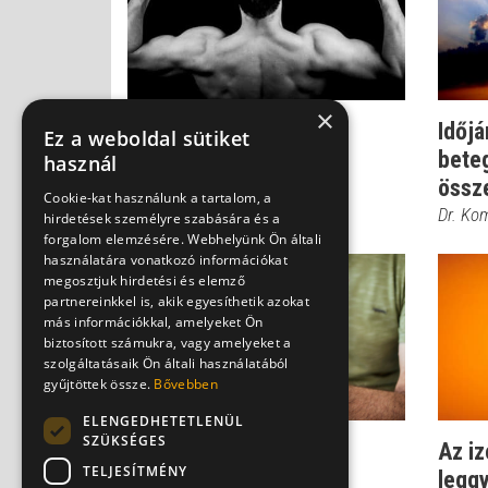
×
Reuma: fiatalon, akár
Időjá
Ez a weboldal sütiket
gyerekkorban is
bete
használ
előfordulhat!
össz
Cookie-kat használunk a tartalom, a
Dr. Ko
hirdetések személyre szabására és a
forgalom elemzésére. Webhelyünk Ön általi
használatára vonatkozó információkat
megosztjuk hirdetési és elemző
partnereinkkel is, akik egyesíthetik azokat
más információkkal, amelyeket Ön
biztosított számukra, vagy amelyeket a
szolgáltatásaik Ön általi használatából
gyűjtöttek össze.
Bővebben
ELENGEDHETETLENÜL
SZÜKSÉGES
Jó tudni: ez az ízületi
Az i
TELJESÍTMÉNY
problémák két nagy
leggy