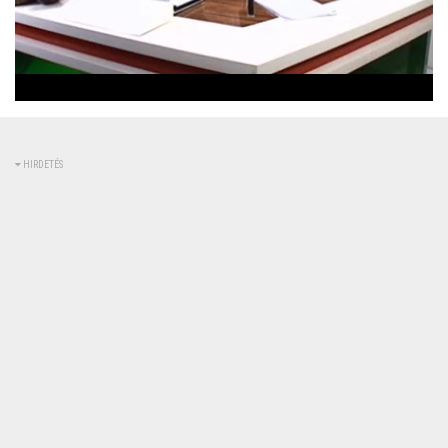
Betöltve
:
Állapot
:
Némítás
0%
0%
kikapcsolva
HIRDETÉS