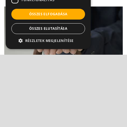
ÖSSZES ELFOGADÁSA
ÖSSZES ELUTASÍTÁSA
RÉSZLETEK MEGJELENÍTÉSE
Reuma: beszélünk róla, de tudjuk-e, hogy mi
az?
Dr. Boross György