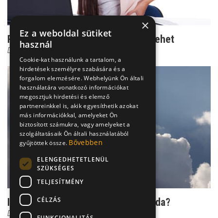
×
Ez a weboldal sütiket
Rejtélyes csípőfájás: lúdtalptól is lehet
használ
Dr. Boross György
Cookie-kat használunk a tartalom, a
hirdetések személyre szabására és a
forgalom elemzésére. Webhelyünk Ön általi
használatára vonatkozó információkat
megosztjuk hirdetési és elemző
partnereinkkel is, akik egyesíthetik azokat
más információkkal, amelyeket Ön
biztosított számukra, vagy amelyeket a
szolgáltatásaik Ön általi használatából
Bővebben
gyűjtöttek össze.
ELENGEDHETETLENÜL
SZÜKSÉGES
TELJESÍTMÉNY
CÉLZÁS
Időjós ízületek: valóság vagy legenda?
Dr. Boross György
FUNKCIONALITÁS