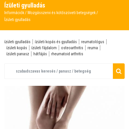
Ízületi gyulladás
Információk
Mozgásszervi és kötőszöveti betegségek
Ízületi gyulladás
ízületi gyulladás
ízületi kopás és gyulladás
reumatológus
ízületi kopás
ízületi fájdalom
osteoarthritis
reuma
ízületi panasz
hátfájás
rheumatoid arthritis