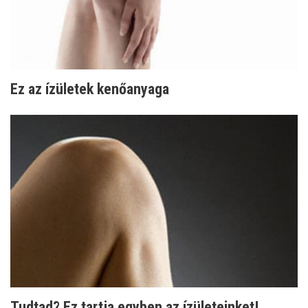
Ez az ízületek kenőanyaga
Tudtad? Ez tartja egyben az ízületeinket!