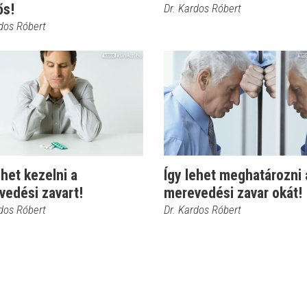
ős!
Dr. Kardos Róbert
rdos Róbert
ehet kezelni a
Így lehet meghatározni 
vedési zavart!
merevedési zavar okát!
rdos Róbert
Dr. Kardos Róbert