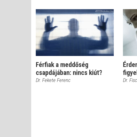
Férfiak a meddőség
Érde
csapdájában: nincs kiút?
figye
Dr. Fekete Ferenc
Dr. Fis