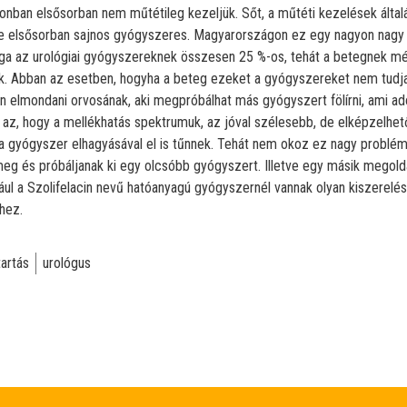
zonban elsősorban nem műtétileg kezeljük. Sőt, a műtéti kezelések ált
e elsősorban sajnos gyógyszeres. Magyarországon ez egy nagyon nagy 
ga az urológiai gyógyszereknek összesen 25 %-os, tehát a betegnek mél
. Abban az esetben, hogyha a beteg ezeket a gyógyszereket nem tudj
 elmondani orvosának, aki megpróbálhat más gyógyszert fölírni, ami a
z, hogy a mellékhatás spektrumuk, az jóval szélesebb, de elképzelhető,
a gyógyszer elhagyásával el is tűnnek. Tehát nem okoz ez nagy problémá
eg és próbáljanak ki egy olcsóbb gyógyszert. Illetve egy másik megold
ául a Szolifelacin nevű hatóanyagú gyógyszernél vannak olyan kiszerelé
hez.
tartás
urológus