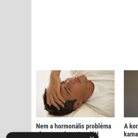
Nem a hormonális probléma
A ko
okozza az impotenciát!
kamas