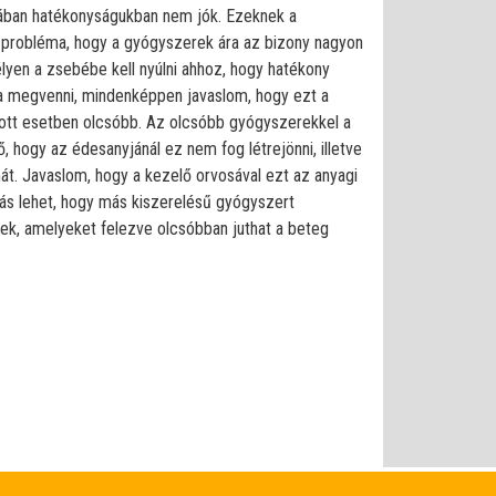
alában hatékonyságukban nem jók. Ezeknek a
probléma, hogy a gyógyszerek ára az bizony nagyon
yen a zsebébe kell nyúlni ahhoz, hogy hatékony
a megvenni, mindenképpen javaslom, hogy ezt a
dott esetben olcsóbb. Az olcsóbb gyógyszerekkel a
 hogy az édesanyjánál ez nem fog létrejönni, illetve
t. Javaslom, hogy a kezelő orvosával ezt az anyagi
ás lehet, hogy más kiszerelésű gyógyszert
sek, amelyeket felezve olcsóbban juthat a beteg