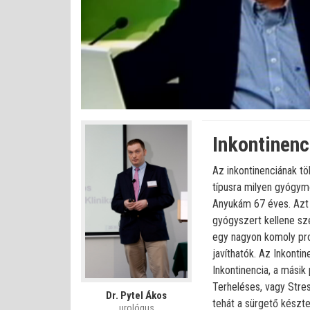
Betöltve
:
Állapot
:
Némítás
0%
0%
kikapcsolva
Inkontinenc
Az inkontinenciának tö
típusra milyen gyógymó
Anyukám 67 éves. Azt 
gyógyszert kellene sze
egy nagyon komoly prob
javíthatók. Az Inkonti
Inkontinencia, a másik
Terheléses, vagy Stres
Dr. Pytel Ákos
tehát a sürgető készte
urológus