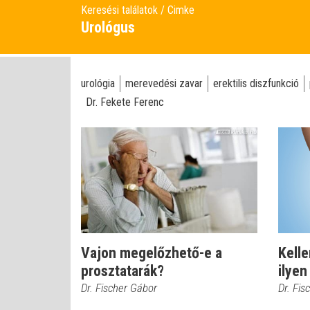
Keresési találatok
Cimke
Urológus
urológia
merevedési zavar
erektilis diszfunkció
Dr. Fekete Ferenc
Vajon megelőzhető-e a
Kelle
prosztatarák?
ilyen
Dr. Fischer Gábor
Dr. Fis