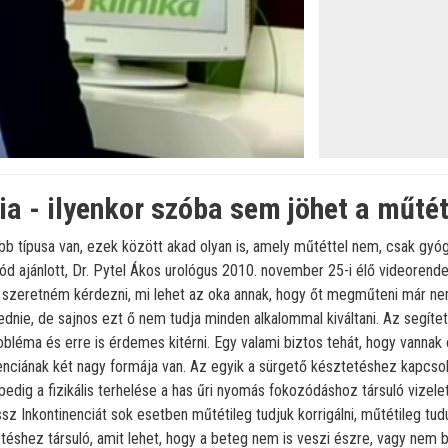
ia - ilyenkor szóba sem jöhet a műté
bb típusa van, ezek között akad olyan is, amely műtéttel nem, csak gyó
d ajánlott, Dr. Pytel Ákos urológus 2010. november 25-i élő videorendel
szeretném kérdezni, mi lehet az oka annak, hogy őt megműteni már nem
dnie, de sajnos ezt ő nem tudja minden alkalommal kiváltani. Az segítet
léma és erre is érdemes kitérni. Egy valami biztos tehát, hogy vannak 
nenciának két nagy formája van. Az egyik a sürgető késztetéshez kapcsol
 pedig a fizikális terhelése a has űri nyomás fokozódáshoz társuló vizel
sz Inkontinenciát sok esetben műtétileg tudjuk korrigálni, műtétileg tu
téshez társuló, amit lehet, hogy a beteg nem is veszi észre, vagy nem 