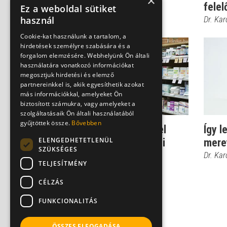
×
felel
Dr. Kardos Róbert
Ez a weboldal sütiket
használ
Dr. Ka
Cookie-kat használunk a tartalom, a
hirdetések személyre szabására és a
forgalom elemzésére. Webhelyünk Ön általi
használatára vonatkozó információkat
megosztjuk hirdetési és elemző
partnereinkkel is, akik egyesíthetik azokat
más információkkal, amelyeket Ön
biztosított számukra, vagy amelyeket a
szolgáltatásaik Ön általi használatából
gyűjtöttek össze.
Bővebben
Ezekkel a módszerekkel
Így l
ELENGEDHETETLENÜL
kezelhető a merevedési
mere
SZÜKSÉGES
zavar!
Dr. Ka
TELJESÍTMÉNY
Dr. Kardos Róbert
CÉLZÁS
FUNKCIONALITÁS
ÖSSZES ELFOGADÁSA