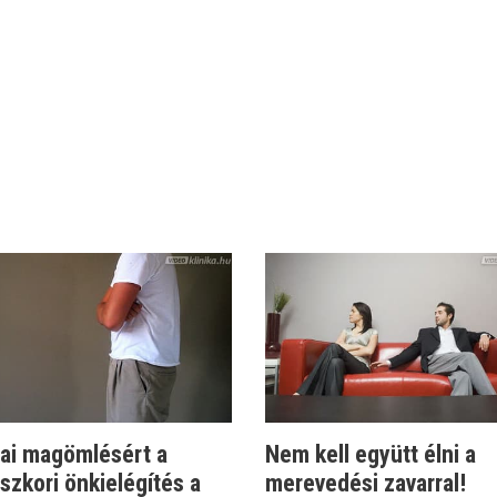
rai magömlésért a
Nem kell együtt élni a
zkori önkielégítés a
merevedési zavarral!