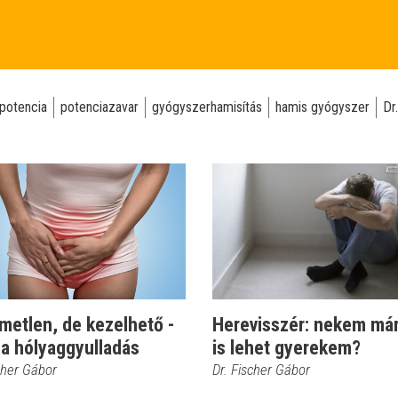
potencia
potenciazavar
gyógyszerhamisítás
hamis gyógyszer
Dr
metlen, de kezelhető -
Herevisszér: nekem má
 a hólyaggyulladás
is lehet gyerekem?
cher Gábor
Dr. Fischer Gábor