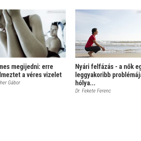
mes megijedni: erre
Nyári felfázás - a nők e
lmeztet a véres vizelet
leggyakoribb problémáj
hólya...
cher Gábor
Dr. Fekete Ferenc