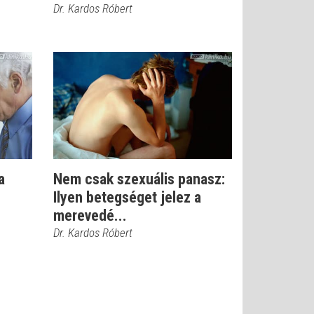
Dr. Kardos Róbert
a
Nem csak szexuális panasz:
Ilyen betegséget jelez a
merevedé...
Dr. Kardos Róbert