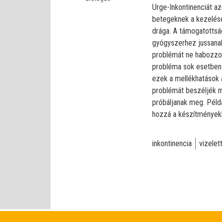
Urge-Inkontinenciát a
betegeknek a kezelés
drága. A támogatottsá
gyógyszerhez jussanak
problémát ne habozzon
probléma sok esetben a
ezek a mellékhatások 
problémát beszéljék m
próbáljanak meg. Péld
hozzá a készítmények
inkontinencia
vizelet