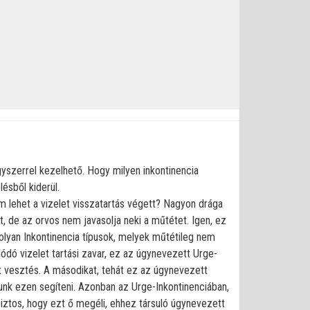
t
gyszerrel kezelhető. Hogy milyen inkontinencia
ésből kiderül.
 lehet a vizelet visszatartás végett? Nagyon drága
t, de az orvos nem javasolja neki a műtétet. Igen, ez
olyan Inkontinencia típusok, melyek műtétileg nem
ódó vizelet tartási zavar, ez az úgynevezett Urge-
et vesztés. A másodikat, tehát ez az úgynevezett
dunk ezen segíteni. Azonban az Urge-Inkontinenciában,
biztos, hogy ezt ő megéli, ehhez társuló úgynevezett