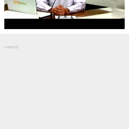
Betöltve
:
Állapot
:
Némítás
0%
0%
kikapcsolva
HIRDETÉS