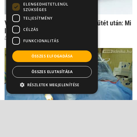
ELENGEDHETETLENÜL
SZÜKSÉGES
TELJESÍTMÉNY
Visszatérő panaszok gerincsérv-műtét után: Mi
CÉLZÁS
lehet az ok?
Dr. Gulyás Károly
FUNKCIONALITÁS
ÖSSZES ELFOGADÁSA
ÖSSZES ELUTASÍTÁSA
RÉSZLETEK MEGJELENÍTÉSE
Mikor lehetséges és mikor kötelező a