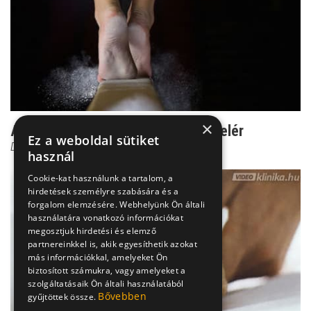
×
Az emberiség átka, ami mindenkit elér
Ez a weboldal sütiket
Dr. Kiss Gábor
használ
Cookie-kat használunk a tartalom, a
hirdetések személyre szabására és a
forgalom elemzésére. Webhelyünk Ön általi
használatára vonatkozó információkat
megosztjuk hirdetési és elemző
partnereinkkel is, akik egyesíthetik azokat
más információkkal, amelyeket Ön
biztosított számukra, vagy amelyeket a
szolgáltatásaik Ön általi használatából
Bővebben
gyűjtöttek össze.