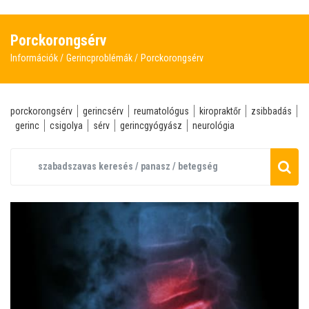
Porckorongsérv
Információk
Gerincproblémák
Porckorongsérv
porckorongsérv
gerincsérv
reumatológus
kiropraktőr
zsibbadás
gerinc
csigolya
sérv
gerincgyógyász
neurológia