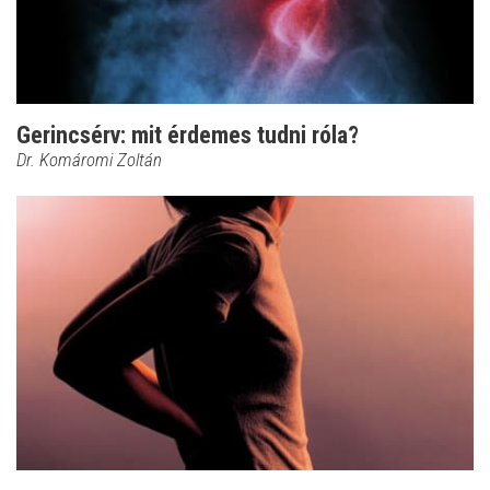
Gerincsérv: mit érdemes tudni róla?
Dr. Komáromi Zoltán