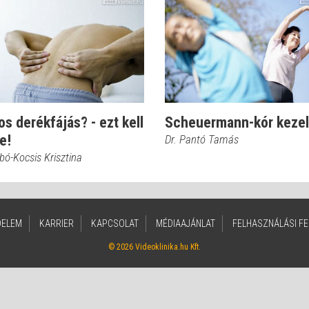
os derékfájás? - ezt kell
Scheuermann-kór keze
e!
Dr. Pantó Tamás
bó-Kocsis Krisztina
DELEM
KARRIER
KAPCSOLAT
MÉDIAAJÁNLAT
FELHASZNÁLÁSI FE
© 2026 Videoklinika.hu Kft.