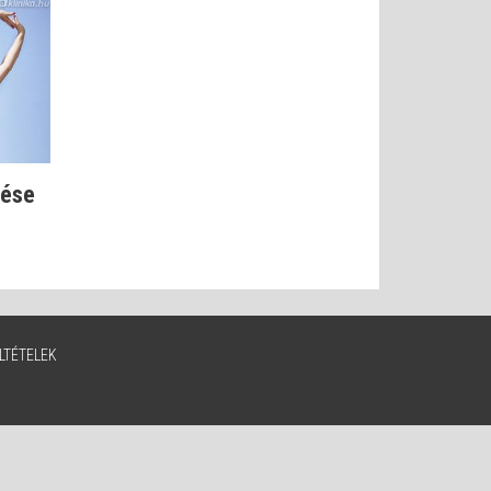
lése
LTÉTELEK