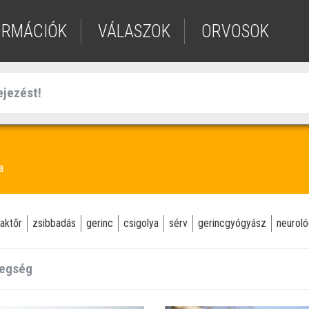
ORMÁCIÓK
VÁLASZOK
ORVOSOK
a
raktőr
zsibbadás
gerinc
csigolya
sérv
gerincgyógyász
neuroló