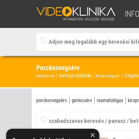
INF
Porckorongsérv
Gerincproblémák
Csigoly
Információk
Porckorongsérv
porckorongsérv
gerincsérv
reumatológus
kirop
×