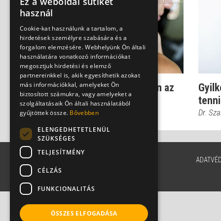
Ez a weboldal sütiket
használ
Cookie-kat használunk a tartalom, a
hirdetések személyre szabására és a
forgalom elemzésére. Webhelyünk Ön általi
használatára vonatkozó információkat
megosztjuk hirdetési és elemző
partnereinkkel is, akik egyesíthetik azokat
más információkkal, amelyeket Ön
Fájdalmas csomó - Ilyen az
Gyilk
biztosított számukra, vagy amelyeket a
izomleválás
tenni
szolgáltatásaik Ön általi használatából
Dr. Gulyás Károly
Dr. Sza
gyűjtöttek össze.
Bővebben
ELENGEDHETETLENÜL
SZÜKSÉGES
TELJESÍTMÉNY
ADATVÉ
CÉLZÁS
FUNKCIONALITÁS
ÖSSZES ELFOGADÁSA