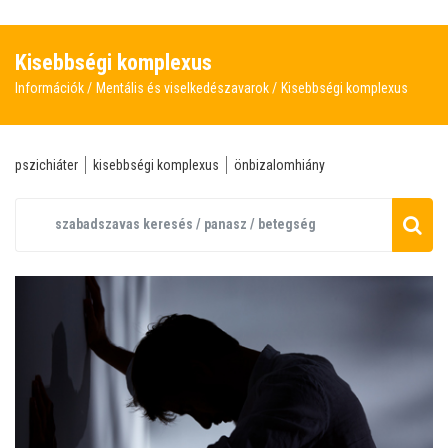
Kisebbségi komplexus
Információk
Mentális és viselkedészavarok
Kisebbségi komplexus
pszichiáter
kisebbségi komplexus
önbizalomhiány