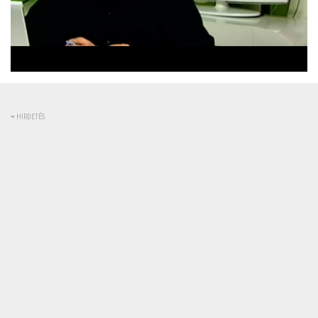
Betöltve
:
Állapot
:
Némítás
0%
0%
kikapcsolva
HIRDETÉS