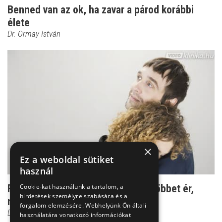
Benned van az ok, ha zavar a párod korábbi
élete
Dr. Ormay István
×
Ez a weboldal sütiket
használ
Féloldalas párkapcsolat: a párom többet ér,
Cookie-kat használunk a tartalom, a
hirdetések személyre szabására és a
mint én!
forgalom elemzésére. Webhelyünk Ön általi
Dr. Ormay István
használatára vonatkozó információkat