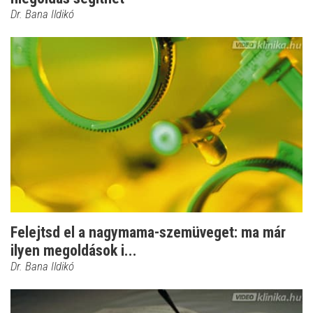
Dr. Bana Ildikó
Felejtsd el a nagymama-szemüveget: ma már
ilyen megoldások i...
Dr. Bana Ildikó