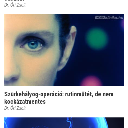
Dr. Őri Zsolt
Szürkehályog-operáció: rutinműtét, de nem
kockázatmentes
Dr. Őri Zsolt