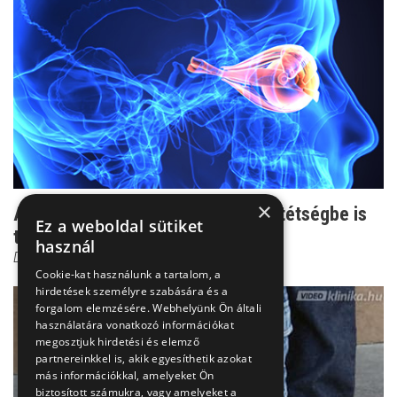
×
Az elhanyagolt zöldhályog örök sötétségbe is
Ez a weboldal sütiket
taszíthat
használ
Dr. Őri Zsolt
Cookie-kat használunk a tartalom, a
hirdetések személyre szabására és a
forgalom elemzésére. Webhelyünk Ön általi
használatára vonatkozó információkat
megosztjuk hirdetési és elemző
partnereinkkel is, akik egyesíthetik azokat
más információkkal, amelyeket Ön
biztosított számukra, vagy amelyeket a