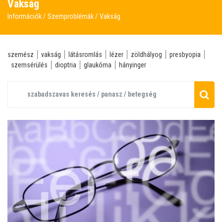
Vakság
Információk
Szemproblémák
Vakság
szemész
vakság
látásromlás
lézer
zöldhályog
presbyopia
szemsérülés
dioptria
glaukóma
hányinger