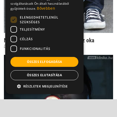
szolgáltatásaik Ön általi használatából
Bővebben
gyűjtöttek össze.
ELENGEDHETETLENÜL
SZÜKSÉGES
TELJESÍTMÉNY
CÉLZÁS
Nem beszél a gyermek? Ez lehet az oka
Dr. Bókay János
FUNKCIONALITÁS
ÖSSZES ELFOGADÁSA
ÖSSZES ELUTASÍTÁSA
RÉSZLETEK MEGJELENÍTÉSE