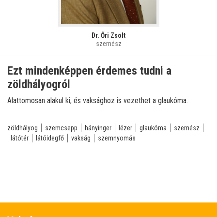
Dr. Őri Zsolt
szemész
Ezt mindenképpen érdemes tudni a
zöldhályogról
Alattomosan alakul ki, és vaksághoz is vezethet a glaukóma.
zöldhályog
szemcsepp
hányinger
lézer
glaukóma
szemész
látótér
látóidegfő
vakság
szemnyomás