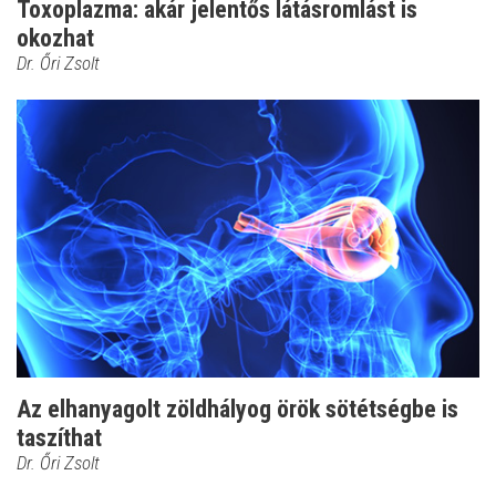
Toxoplazma: akár jelentős látásromlást is
okozhat
Dr. Őri Zsolt
Az elhanyagolt zöldhályog örök sötétségbe is
taszíthat
Dr. Őri Zsolt