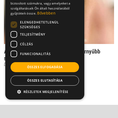
biztosított számukra, vagy amelyeket a
szolgáltatásaik Ön általi használatából
Bővebben
gyűjtöttek össze.
ELENGEDHETETLENÜL
SZÜKSÉGES
TELJESÍTMÉNY
CÉLZÁS
A zöldhályog ezért az egyik legszörnyűbb
FUNKCIONALITÁS
szembetegség
Dr. Kusnyerik Ákos
ÖSSZES ELFOGADÁSA
ÖSSZES ELUTASÍTÁSA
RÉSZLETEK MEGJELENÍTÉSE