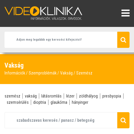
Vakság
Információk
Szemproblémák
Vakság
Szemész
szemész
vakság
látásromlás
lézer
zöldhályog
presbyopia
szemsérülés
dioptria
glaukóma
hányinger