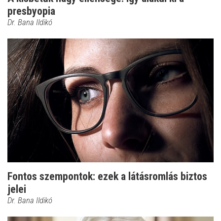
presbyopia
Dr. Bana Ildikó
Fontos szempontok: ezek a látásromlás biztos
jelei
Dr. Bana Ildikó