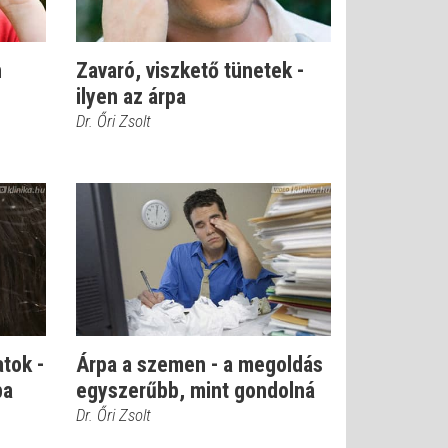
n
Zavaró, viszkető tünetek -
ilyen az árpa
Dr. Őri Zsolt
tok -
Árpa a szemen - a megoldás
pa
egyszerűbb, mint gondolná
Dr. Őri Zsolt