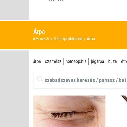
Árpa
Szemproblémák
Árpa
Információk
árpa
szemész
homeopátia
jégárpa
búza
étr