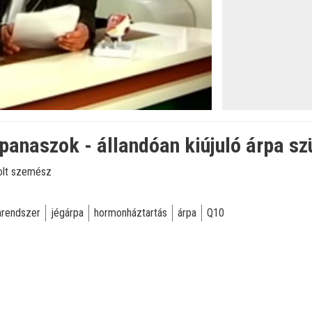
anaszok - állandóan kiújuló árpa sz
solt szemész
rendszer
jégárpa
hormonháztartás
árpa
Q10