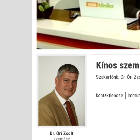
Betöltve
:
Állapot
:
Némítás
0%
0%
kikapcsolva
Kínos szemp
Szakértőnk: Dr. Őri Z
kontaktlencse
immun
Dr. Őri Zsolt
szemész