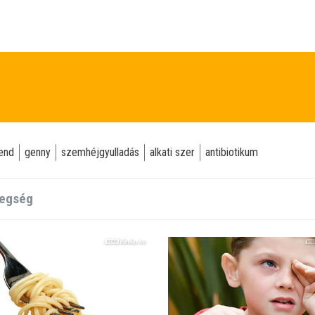
end
genny
szemhéjgyulladás
alkati szer
antibiotikum