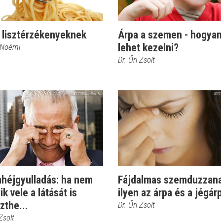
a lisztérzékenyeknek
Árpa a szemen - hogya
lehet kezelni?
 Noémi
Dr. Őri Zsolt
héjgyulladás: ha nem
Fájdalmas szemduzzana
ik vele a látását is
ilyen az árpa és a jégár
zthe...
Dr. Őri Zsolt
 Zsolt