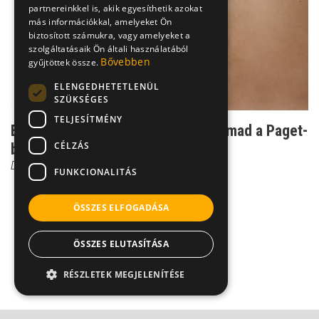
partnereinkkel is, akik egyesíthetik azokat
más információkkal, amelyeket Ön
biztosított számukra, vagy amelyeket a
szolgáltatásaik Ön általi használatából
Bővebben
gyűjtöttek össze.
ELENGEDHETETLENÜL
SZÜKSÉGES
TELJESÍTMÉNY
Ettől a kórtól görbül a csont: így támad a Paget-
CÉLZÁS
betegség
Dr. Zolnay Péter
FUNKCIONALITÁS
ÖSSZES ELFOGADÁSA
ÖSSZES ELUTASÍTÁSA
RÉSZLETEK MEGJELENÍTÉSE