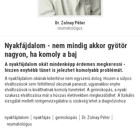
Dr. Zolnay Péter
reumatológus
Nyakfájdalom - nem mindig akkor gyötör
nagyon, ha komoly a baj
A nyakfájdalom okát mindenképp érdemes megkeresni -
hiszen enyhébb tünet is jelezhet komolyabb problémát.
A nyakfájdalom okának kiderítése nem egyszerű dolog. Hiszen a súlyos
elváltozások sem feltétlenül okoznak panaszt, ugyanakkor enyhe
elváltozások is kiválthatnak komoly tüneteket. A gerinckopás, a nyaki
szakasz elváltozása már a húszas életévekben megkezdődhet. A fizikális
vizsgálat mellett röntgenvizsgálatra is szükség lehet a diagnózishoz.
nyakfájdalom
nyakfájás
gerinckopás
Dr. Zolnay Péter
reumatológus