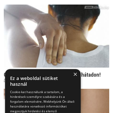
×
Gerincjavítás otthon: ez segíthet a hátadon!
Ez a weboldal sütiket
Dr. Zolnay Péter
használ
Cookie-kat használunk a tartalom, a
hirdetések személyre szabására és a
forgalom elemzésére. Webhelyünk Ön általi
használatára vonatkozó információkat
megosztjuk hirdetési és elemző