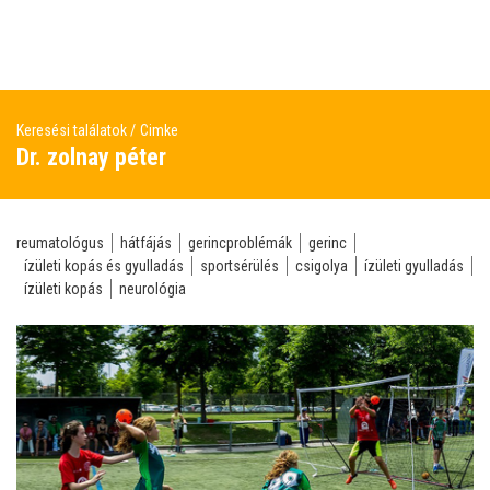
Keresési találatok
Cimke
Dr. zolnay péter
reumatológus
hátfájás
gerincproblémák
gerinc
ízületi kopás és gyulladás
sportsérülés
csigolya
ízületi gyulladás
ízületi kopás
neurológia