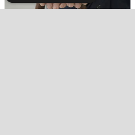
Reuma: beszélünk róla, de tudjuk-e, hogy mi
az?
Dr. Boross György