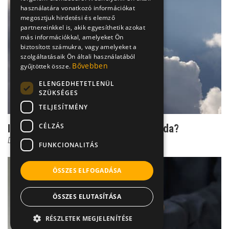
használatára vonatkozó információkat
megosztjuk hirdetési és elemző
partnereinkkel is, akik egyesíthetik azokat
más információkkal, amelyeket Ön
biztosított számukra, vagy amelyeket a
szolgáltatásaik Ön általi használatából
Bővebben
gyűjtöttek össze.
ELENGEDHETETLENÜL
SZÜKSÉGES
TELJESÍTMÉNY
CÉLZÁS
Időjós ízületek: valóság vagy legenda?
Dr. Boross György
FUNKCIONALITÁS
ÖSSZES ELFOGADÁSA
ÖSSZES ELUTASÍTÁSA
RÉSZLETEK MEGJELENÍTÉSE