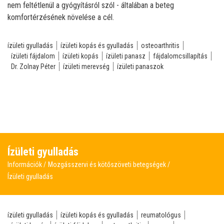
nem feltétlenül a gyógyításról szól - általában a beteg
komfortérzésének növelése a cél.
ízületi gyulladás
ízületi kopás és gyulladás
osteoarthritis
ízületi fájdalom
ízületi kopás
ízületi panasz
fájdalomcsillapítás
Dr. Zolnay Péter
ízületi merevség
ízületi panaszok
Ízületi gyulladás
Információk
Mozgásszervi és kötőszöveti betegségek
Ízületi gyulladás
ízületi gyulladás
ízületi kopás és gyulladás
reumatológus