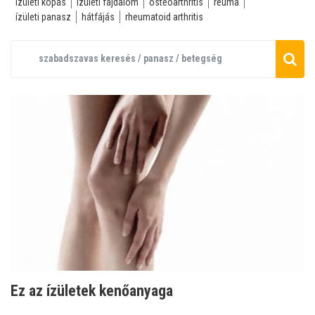
ízületi kopás
ízületi fájdalom
osteoarthritis
reuma
ízületi panasz
hátfájás
rheumatoid arthritis
Ez az ízületek kenőanyaga