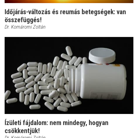
Időjárás-változás és reumás betegségek: van
összefüggés!
Dr. Komáromi Zoltán
Ízületi fájdalom: nem mindegy, hogyan
csökkentjük!
Dr. Komáromi Zoltán