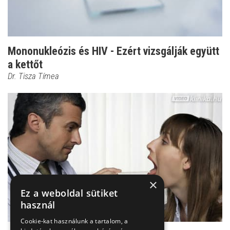
Mononukleózis és HIV - Ezért vizsgálják együtt
a kettőt
Dr. Tisza Tímea
×
Ez a weboldal sütiket
használ
Cookie-kat használunk a tartalom, a