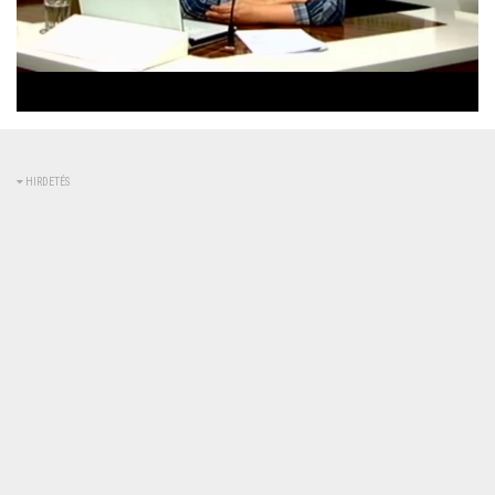
Betöltve
:
Állapot
:
Némítás
0%
0%
kikapcsolva
HIRDETÉS