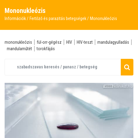
Mononukleózis
Információk
Fertőző és parazitás betegségek
Mononukleózis
mononukleózis
fül-orr-gégész
HIV
HIV-teszt
mandulagyulladás
mandulaműtét
torokfájás