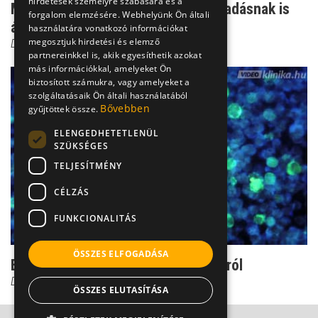
hirdetések személyre szabására és a
Mononukleózis: akár mandulagyulladásnak is
forgalom elemzésére. Webhelyünk Ön általi
álcázhatja magát!
használatára vonatkozó információkat
megosztjuk hirdetési és elemző
Dr. Vajer Péter PhD
partnereinkkel is, akik egyesíthetik azokat
más információkkal, amelyeket Ön
biztosított számukra, vagy amelyeket a
szolgáltatásaik Ön általi használatából
Bővebben
gyűjtöttek össze.
ELENGEDHETETLENÜL
SZÜKSÉGES
TELJESÍTMÉNY
CÉLZÁS
FUNKCIONALITÁS
ÖSSZES ELFOGADÁSA
Ezt nem árt tudni a mononukleózisról
Dr. Helfferich Frigyes
ÖSSZES ELUTASÍTÁSA