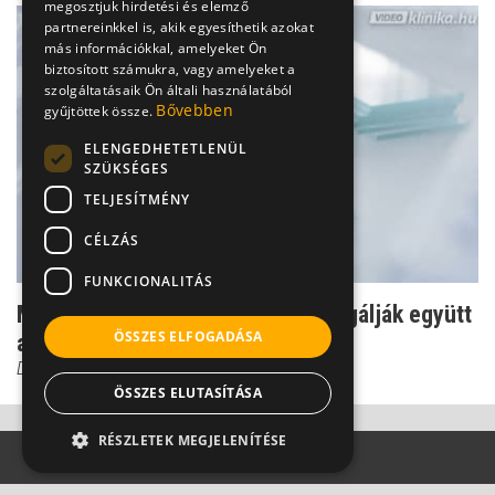
megosztjuk hirdetési és elemző
partnereinkkel is, akik egyesíthetik azokat
más információkkal, amelyeket Ön
biztosított számukra, vagy amelyeket a
szolgáltatásaik Ön általi használatából
Bővebben
gyűjtöttek össze.
ELENGEDHETETLENÜL
SZÜKSÉGES
TELJESÍTMÉNY
CÉLZÁS
FUNKCIONALITÁS
Mononukleózis és HIV - Ezért vizsgálják együtt
ÖSSZES ELFOGADÁSA
a kettőt
Dr. Tisza Tímea
ÖSSZES ELUTASÍTÁSA
RÉSZLETEK MEGJELENÍTÉSE