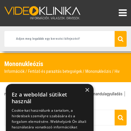
Mononukleózis
Információk
Fertőző és parazitás betegségek
Mononukleózis
Hiv
×
Ez a weboldal sütiket
mononukleózis
fül-orr-gégész
HIV
HIV-teszt
mandulagyulladás
mandulaműtét
használ
torokfájás
Cookie-kat használunk a tartalom, a
hirdetések személyre szabására és a
forgalom elemzésére. Webhelyünk Ön általi
használatára vonatkozó információkat