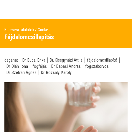
Keresési találatok
Cimke
Fájdalomcsillapítás
daganat
Dr. Budai Erika
Dr. Kisegyházi Attila
fájdalomcsillapító
Dr. Oláh Ilona
fogfájás
Dr. Dabasi András
fogszakorvos
Dr. Szélvári Ágnes
Dr. Rozsályi Károly