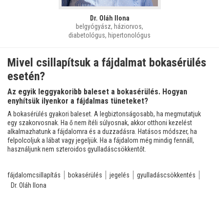
Dr. Oláh Ilona
belgyógyász, háziorvos,
diabetológus, hipertonológus
Mivel csillapítsuk a fájdalmat bokasérülés
esetén?
Az egyik leggyakoribb baleset a bokasérülés. Hogyan
enyhítsük ilyenkor a fájdalmas tüneteket?
A bokasérülés gyakori baleset. A legbiztonságosabb, ha megmutatjuk
egy szakorvosnak. Ha ő nem ítéli súlyosnak, akkor otthoni kezelést
alkalmazhatunk a fájdalomra és a duzzadásra. Hatásos módszer, ha
felpolcoljuk a lábat vagy jegeljük. Ha a fájdalom még mindig fennáll,
használjunk nem szteroidos gyulladáscsökkentőt.
fájdalomcsillapítás
bokasérülés
jegelés
gyulladáscsökkentés
Dr. Oláh Ilona