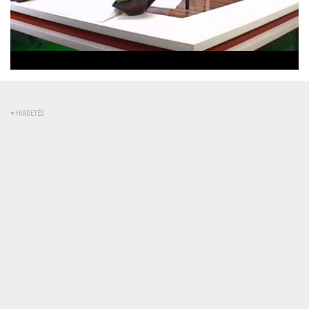
Betöltve
:
Állapot
:
Némítás
0%
0%
kikapcsolva
HIRDETÉS