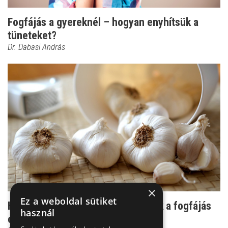
Fogfájás a gyereknél – hogyan enyhítsük a
tüneteket?
Dr. Dabasi András
×
Ez a weboldal sütiket
Használhatnak-e a népi módszerek a fogfájás
használ
csillapításához?