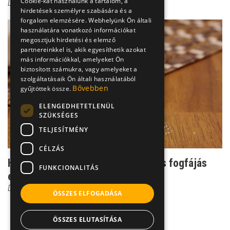
Cookie-kat használunk a tartalom, a
Dr. Dabasi András
hirdetések személyre szabására és a
forgalom elemzésére. Webhelyünk Ön általi
használatára vonatkozó információkat
megosztjuk hirdetési és elemző
partnereinkkel is, akik egyesíthetik azokat
más információkkal, amelyeket Ön
biztosított számukra, vagy amelyeket a
szolgáltatásaik Ön általi használatából
Bővebben
gyűjtöttek össze.
ELENGEDHETETLENÜL
SZÜKSÉGES
TELJESÍTMÉNY
CÉLZÁS
Használhat-e a sós vizes öblögetés fogfájás
FUNKCIONALITÁS
ellen?
Dr. Dabasi András
ÖSSZES ELFOGADÁSA
ÖSSZES ELUTASÍTÁSA