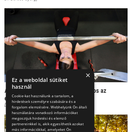
×
Ez a weboldal sütiket
használ
Amikor a rendszeres sportolás káros az
Cookie-kat használunk a tartalom, a
egészségre
hirdetések személyre szabására és a
Dr. Boross György
forgalom elemzésére. Webhelyünk Ön általi
használatára vonatkozó információkat
megosztjuk hirdetési és elemző
partnereinkkel is, akik egyesíthetik azokat
más információkkal, amelyeket Ön