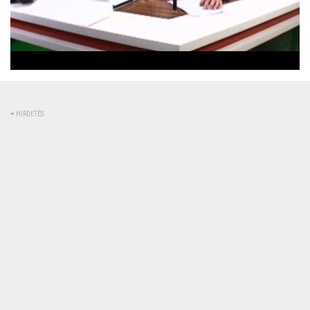
Betöltve
:
Állapot
:
Némítás
0%
0%
kikapcsolva
HIRDETÉS