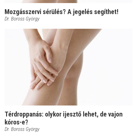
Mozgásszervi sérülés? A jegelés segíthet!
Dr. Boross György
Térdroppanás: olykor ijesztő lehet, de vajon
kóros-e?
Dr. Boross György