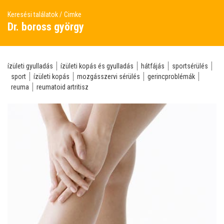
Keresési találatok
Cimke
Dr. boross györgy
ízületi gyulladás
ízületi kopás és gyulladás
hátfájás
sportsérülés
sport
ízületi kopás
mozgásszervi sérülés
gerincproblémák
reuma
reumatoid artritisz