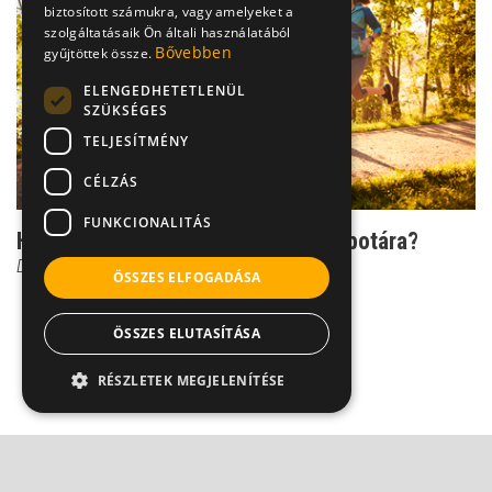
biztosított számukra, vagy amelyeket a
szolgáltatásaik Ön általi használatából
Bővebben
gyűjtöttek össze.
ELENGEDHETETLENÜL
SZÜKSÉGES
TELJESÍTMÉNY
CÉLZÁS
FUNKCIONALITÁS
Hogyan hat a futás az ízületek állapotára?
Dr. Boross György
ÖSSZES ELFOGADÁSA
ÖSSZES ELUTASÍTÁSA
RÉSZLETEK MEGJELENÍTÉSE