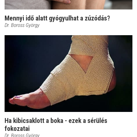
Mennyi idő alatt gyógyulhat a zúzódás?
Dr. Boross György
Ha kibicsaklott a boka - ezek a sérülés
fokozatai
Dr. Boross György