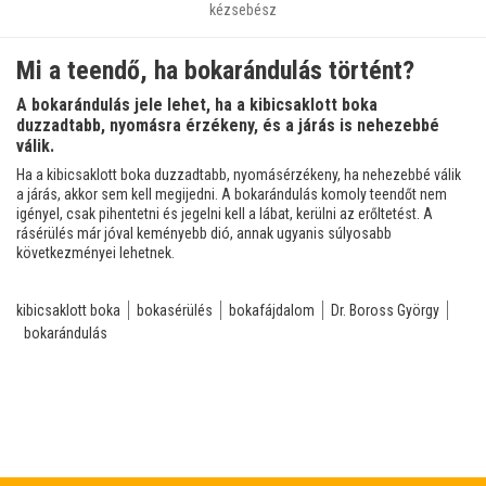
kézsebész
Mi a teendő, ha bokarándulás történt?
A bokarándulás jele lehet, ha a kibicsaklott boka
duzzadtabb, nyomásra érzékeny, és a járás is nehezebbé
válik.
Ha a kibicsaklott boka duzzadtabb, nyomásérzékeny, ha nehezebbé válik
a járás, akkor sem kell megijedni. A bokarándulás komoly teendőt nem
igényel, csak pihentetni és jegelni kell a lábat, kerülni az erőltetést. A
rásérülés már jóval keményebb dió, annak ugyanis súlyosabb
következményei lehetnek.
kibicsaklott boka
bokasérülés
bokafájdalom
Dr. Boross György
bokarándulás