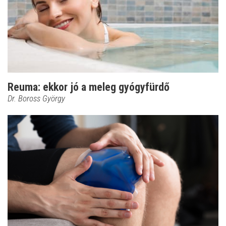
Reuma: ekkor jó a meleg gyógyfürdő
Dr. Boross György